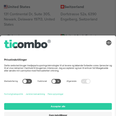
United States
Switzerland
131 Continental Dr, Suite 305,
Dorfstrasse 52a, 6390
Newark, Delaware 19713, United
Engelberg, Switzerland
States
Bulgaria
United Arab Emirates
Regus Sofia City West, bul
UAE Dubai Silicon Oasis, DDP
Totleben 53-55, 1606 Sofia,
Building A1, Office 302, Dubai,
Bulgaria
United Arab Emirates
Mexico
Av Chapultepec 360, Roma
Norte, Cuauhtémoc, 06700
Ciudad de México, CDMX,
Mexico
Platformsudbyderens juridiske enhed kan variere afhængigt af
sted, begivenhed og/eller domæne. For detaljer se den specifikke
begivenhedsside, tryk og vilkår.,
Virksomhed
og
Vilkår.
© 2026
Ticombo. Alle rettigheder forbeholdes.