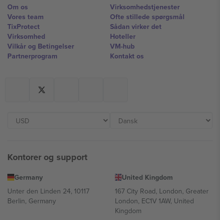
Om os
Virksomhedstjenester
Vores team
Ofte stillede spørgsmål
TixProtect
Sådan virker det
Virksomhed
Hoteller
Vilkår og Betingelser
VM-hub
Partnerprogram
Kontakt os
Kontorer og support
Germany
United Kingdom
Unter den Linden 24, 10117
167 City Road, London, Greater
Berlin, Germany
London, EC1V 1AW, United
Kingdom