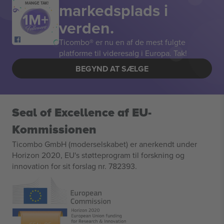
markedsplads i
MANGE TAK!
verden.
Ticombo® er nu en af de mest fulgte
platforme til videresalg i Europa. Tak!
BEGYND AT SÆLGE
Seal of Excellence af EU-
Kommissionen
Ticombo GmbH (moderselskabet) er anerkendt under
Horizon 2020, EU's støtteprogram til forskning og
innovation for sit forslag nr. 782393.