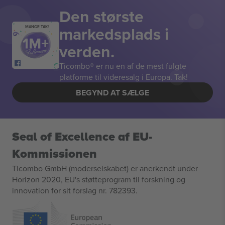
Den største
markedsplads i
MANGE TAK!
verden.
Ticombo® er nu en af de mest fulgte
platforme til videresalg i Europa. Tak!
BEGYND AT SÆLGE
Seal of Excellence af EU-
Kommissionen
Ticombo GmbH (moderselskabet) er anerkendt under
Horizon 2020, EU's støtteprogram til forskning og
innovation for sit forslag nr. 782393.