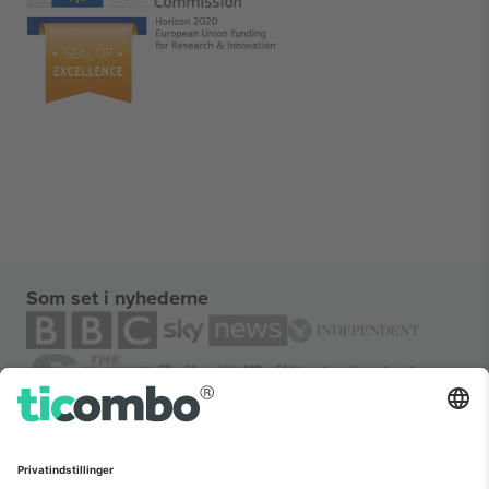
Som set i nyhederne