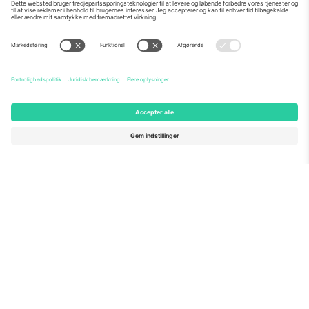
Om os
Virksomhedstjenester
Vores team
Ofte stillede spørgsmål
TixProtect
Sådan virker det
Virksomhed
Hoteller
Vilkår og Betingelser
VM-hub
Partnerprogram
Kontakt os
Kontorer og support
Germany
United Kingdom
Unter den Linden 24, 10117
167 City Road, London, Greater