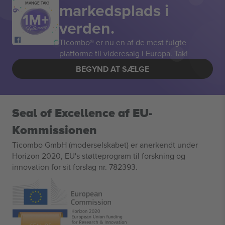
markedsplads i
MANGE TAK!
verden.
Ticombo® er nu en af de mest fulgte
platforme til videresalg i Europa. Tak!
BEGYND AT SÆLGE
Seal of Excellence af EU-
Kommissionen
Ticombo GmbH (moderselskabet) er anerkendt under
Horizon 2020, EU's støtteprogram til forskning og
innovation for sit forslag nr. 782393.