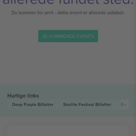
Du kommer for sent - dette event er allerede udløbet.
SE KOMMENDE EVENTS
Hurtige links
Deep Purple
Billetter
Starlite Festival
Billetter
Rock
Bi