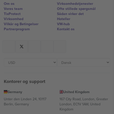
Om os
Virksomhedstjenester
Vores team
Ofte stillede spørgsmål
TixProtect
Sådan virker det
Virksomhed
Hoteller
Vilkår og Betingelser
VM-hub
Partnerprogram
Kontakt os
Kontorer og support
Germany
United Kingdom
Unter den Linden 24, 10117
167 City Road, London, Greater
Berlin, Germany
London, EC1V 1AW, United
Kingdom