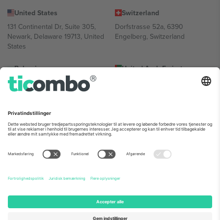
United States
Switzerland
131 Continental Dr, Suite 305,
Dorfstrasse 52a, 6390
Newark, Delaware 19713, United
Engelberg, Switzerland
States
Bulgaria
United Arab Emirates
Regus Sofia City West, bul
UAE Dubai Silicon Oasis, DDP
Totleben 53-55, 1606 Sofia,
Building A1, Office 302, Dubai,
Bulgaria
United Arab Emirates
Mexico
Av Chapultepec 360, Roma
Norte, Cuauhtémoc, 06700
Ciudad de México, CDMX,
Mexico
Platformsudbyderens juridiske enhed kan variere afhængigt af
sted, begivenhed og/eller domæne. For detaljer se den specifikke
begivenhedsside, tryk og vilkår.,
Virksomhed
og
Vilkår.
© 2026
Ticombo. Alle rettigheder forbeholdes.