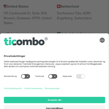
United States
Switzerland
131 Continental Dr, Suite 305,
Dorfstrasse 52a, 6390
Newark, Delaware 19713, United
Engelberg, Switzerland
States
Bulgaria
United Arab Emirates
Regus Sofia City West, bul
UAE Dubai Silicon Oasis, DDP
Totleben 53-55, 1606 Sofia,
Building A1, Office 302, Dubai,
Bulgaria
United Arab Emirates
Mexico
Av Chapultepec 360, Roma
Norte, Cuauhtémoc, 06700
Ciudad de México, CDMX,
Mexico
Platformsudbyderens juridiske enhed kan variere afhængigt af
sted, begivenhed og/eller domæne. For detaljer se den specifikke
begivenhedsside, tryk og vilkår.,
Virksomhed
og
Vilkår.
© 2026
Ticombo. Alle rettigheder forbeholdes.