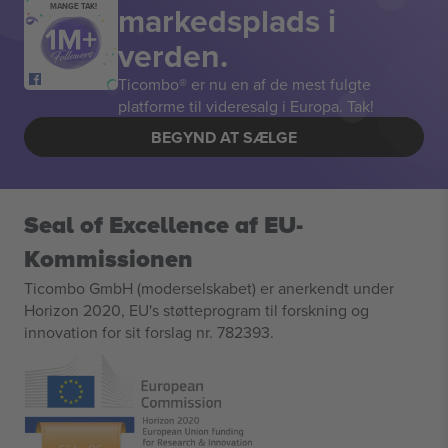
markedsplads i
MANGE TAK!
verden.
Ticombo® er nu en af de mest fulgte
platforme til videresalg i Europa. Tak!
BEGYND AT SÆLGE
Seal of Excellence af EU-
Kommissionen
Ticombo GmbH (moderselskabet) er anerkendt under
Horizon 2020, EU's støtteprogram til forskning og
innovation for sit forslag nr. 782393.