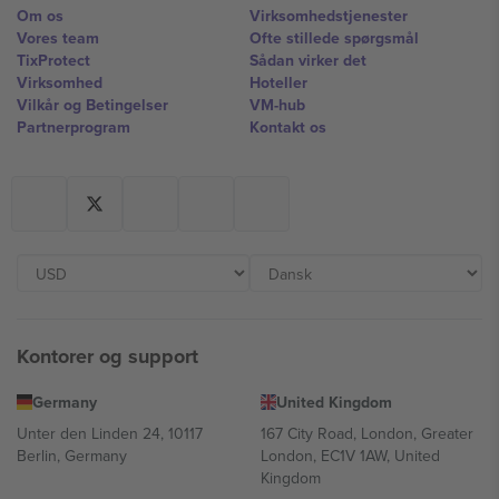
Om os
Virksomhedstjenester
Vores team
Ofte stillede spørgsmål
TixProtect
Sådan virker det
Virksomhed
Hoteller
Vilkår og Betingelser
VM-hub
Partnerprogram
Kontakt os
Kontorer og support
Germany
United Kingdom
Unter den Linden 24, 10117
167 City Road, London, Greater
Berlin, Germany
London, EC1V 1AW, United
Kingdom