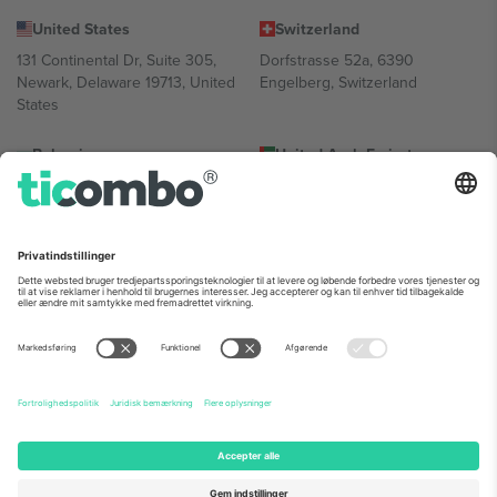
United States
Switzerland
131 Continental Dr, Suite 305,
Dorfstrasse 52a, 6390
Newark, Delaware 19713, United
Engelberg, Switzerland
States
Bulgaria
United Arab Emirates
Regus Sofia City West, bul
UAE Dubai Silicon Oasis, DDP
Totleben 53-55, 1606 Sofia,
Building A1, Office 302, Dubai,
Bulgaria
United Arab Emirates
Mexico
Av Chapultepec 360, Roma
Norte, Cuauhtémoc, 06700
Ciudad de México, CDMX,
Mexico
Platformsudbyderens juridiske enhed kan variere afhængigt af
sted, begivenhed og/eller domæne. For detaljer se den specifikke
begivenhedsside, tryk og vilkår.,
Virksomhed
og
Vilkår.
© 2026
Ticombo. Alle rettigheder forbeholdes.