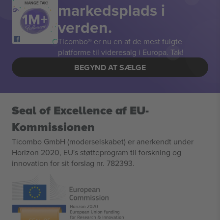
markedsplads i
MANGE TAK!
verden.
Ticombo® er nu en af de mest fulgte
platforme til videresalg i Europa. Tak!
BEGYND AT SÆLGE
Seal of Excellence af EU-
Kommissionen
Ticombo GmbH (moderselskabet) er anerkendt under
Horizon 2020, EU's støtteprogram til forskning og
innovation for sit forslag nr. 782393.