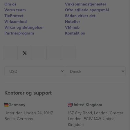
Om os
Virksomhedstjenester
Vores team
Ofte stillede spørgsmål
TixProtect
Sådan virker det
Virksomhed
Hoteller
Vilkår og Betingelser
VM-hub
Partnerprogram
Kontakt os
Kontorer og support
Germany
United Kingdom
Unter den Linden 24, 10117
167 City Road, London, Greater
Berlin, Germany
London, EC1V 1AW, United
Kingdom