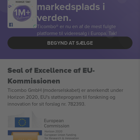
markedsplads i
MANGE TAK!
verden.
Ticombo® er nu en af de mest fulgte
platforme til videresalg i Europa. Tak!
BEGYND AT SÆLGE
Seal of Excellence af EU-
Kommissionen
Ticombo GmbH (moderselskabet) er anerkendt under
Horizon 2020, EU's støtteprogram til forskning og
innovation for sit forslag nr. 782393.