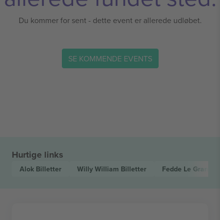
Du kommer for sent - dette event er allerede udløbet.
SE KOMMENDE EVENTS
Hurtige links
Alok
Billetter
Willy William
Billetter
Fedde Le Grand
Bi