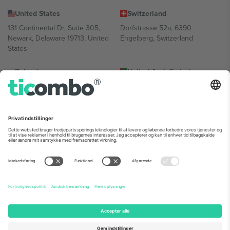
United States
Switzerland
131 Continental Dr, Suite 305,
Dorfstrasse 52a, 6390
Newark, Delaware 19713, United
Engelberg, Switzerland
States
Bulgaria
United Arab Emirates
Regus Sofia City West, bul
UAE Dubai Silicon Oasis, DDP
Totleben 53-55, 1606 Sofia,
Building A1, Office 302, Dubai,
Bulgaria
United Arab Emirates
Mexico
Av Chapultepec 360, Roma
Norte, Cuauhtémoc, 06700
Ciudad de México, CDMX,
Mexico
Platformsudbyderens juridiske enhed kan variere afhængigt af
sted, begivenhed og/eller domæne. For detaljer se den specifikke
begivenhedsside, tryk og vilkår.,
Virksomhed
og
Vilkår.
© 2026
Ticombo. Alle rettigheder forbeholdes.