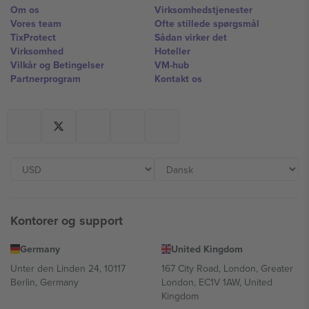
Om os
Virksomhedstjenester
Vores team
Ofte stillede spørgsmål
TixProtect
Sådan virker det
Virksomhed
Hoteller
Vilkår og Betingelser
VM-hub
Partnerprogram
Kontakt os
Kontorer og support
Germany
United Kingdom
Unter den Linden 24, 10117
167 City Road, London, Greater
Berlin, Germany
London, EC1V 1AW, United
Kingdom