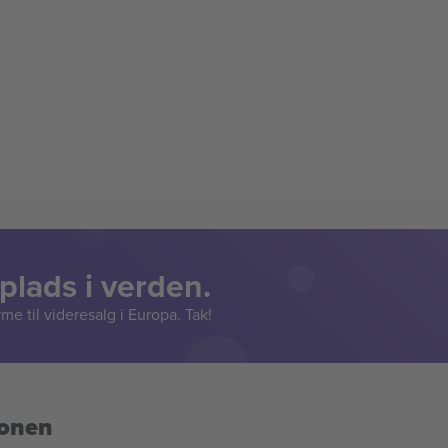
lads i verden.
e til videresalg i Europa. Tak!
ionen