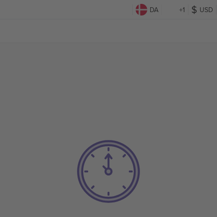
DA
+1
USD