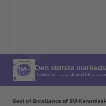
MANGE TAK!
Den største markedsp
Ticombo® er nu en af de mest fulgte platform
Seal of Excellence af EU-Kommiss