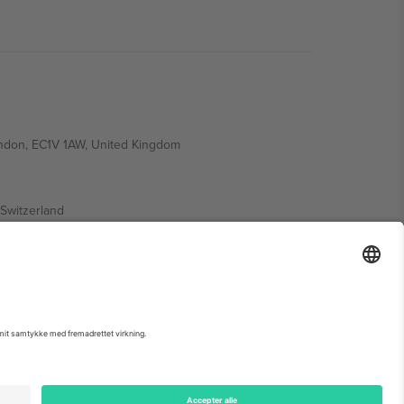
ondon, EC1V 1AW, United Kingdom
Switzerland
ding A1, Office 302, Dubai, United Arab Emirates
 begivenhedsside, tryk og vilkår.,
Virksomhed
og
Vilkår.