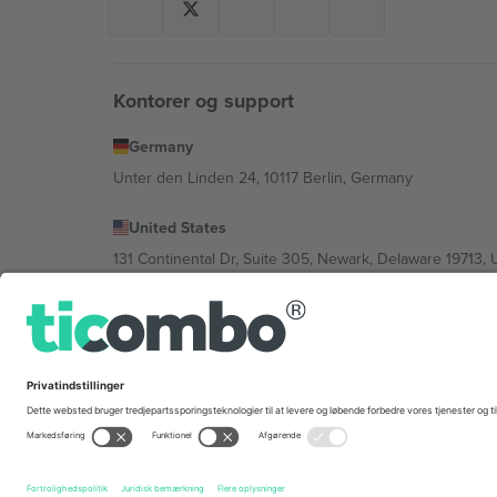
Kontorer og support
Germany
Unter den Linden 24, 10117 Berlin, Germany
United States
131 Continental Dr, Suite 305, Newark, Delaware 19713, 
Bulgaria
Regus Sofia City West, bul Totleben 53-55, 1606 Sofia, B
Mexico
Av Chapultepec 360, Roma Norte, Cuauhtémoc, 06700
Platformsudbyderens juridiske enhed kan variere afhæng
© 2026 Ticombo. Alle rettigheder forbeholdes.