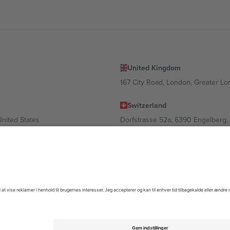
United Kingdom
167 City Road, London, Greater L
Switzerland
United States
Dorfstrasse 52a, 6390 Engelberg, 
United Arab Emirates
ulgaria
UAE Dubai Silicon Oasis, DDP Buil
 Ciudad de México, CDMX, Mexico
igt af sted, begivenhed og/eller domæne. For detaljer se den specifikke