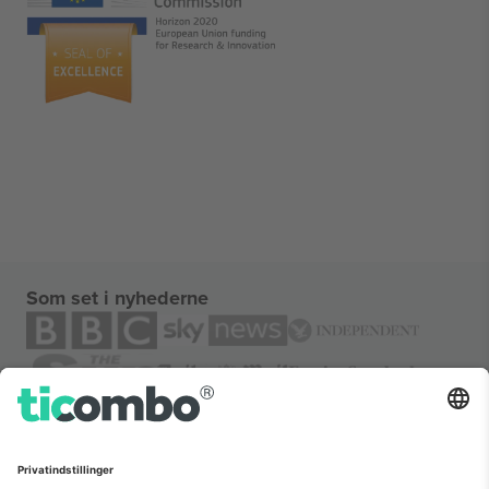
Som set i nyhederne