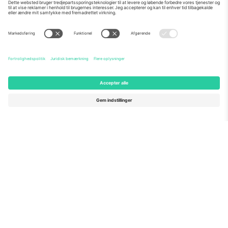
Om os
Virksomhedstjenester
Vores team
Ofte stillede spørgsmål
TixProtect
Sådan virker det
Virksomhed
Hoteller
Vilkår og Betingelser
VM-hub
Partnerprogram
Kontakt os
Kontorer og support
Germany
United Kingdom
Unter den Linden 24, 10117
167 City Road, London, Greater