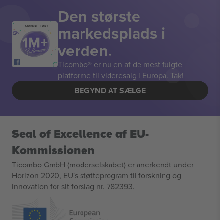
Den største
markedsplads i
MANGE TAK!
verden.
Ticombo® er nu en af de mest fulgte
platforme til videresalg i Europa. Tak!
BEGYND AT SÆLGE
Seal of Excellence af EU-
Kommissionen
Ticombo GmbH (moderselskabet) er anerkendt under
Horizon 2020, EU's støtteprogram til forskning og
innovation for sit forslag nr. 782393.