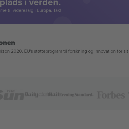
lads i verden.
e til videresalg i Europa. Tak!
ionen
n 2020, EU's støtteprogram til forskning og innovation for sit