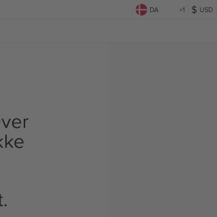
DA
+1
USD
ver
Ikke
t.