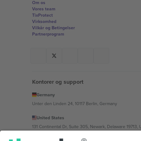
Om os
Vores team
TixProtect
Virksomhed
Vilkår og Betingelser
Partnerprogram
Kontorer og support
Germany
Unter den Linden 24, 10117 Berlin, Germany
United States
131 Continental Dr, Suite 305, Newark, Delaware 19713, 
Bulgaria