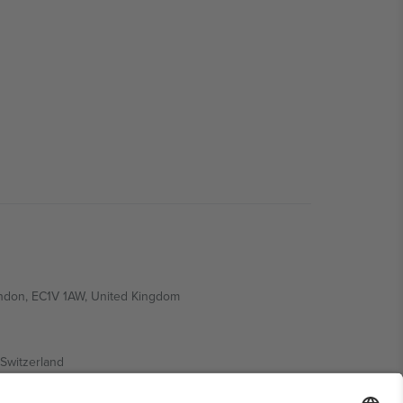
ondon, EC1V 1AW, United Kingdom
Switzerland