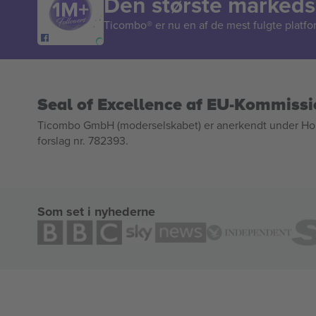
Den største markedsp
Ticombo® er nu en af de mest fulgte platform
Seal of Excellence af EU-Kommiss
Ticombo GmbH (moderselskabet) er anerkendt under Horizo
forslag nr. 782393.
Som set i nyhederne