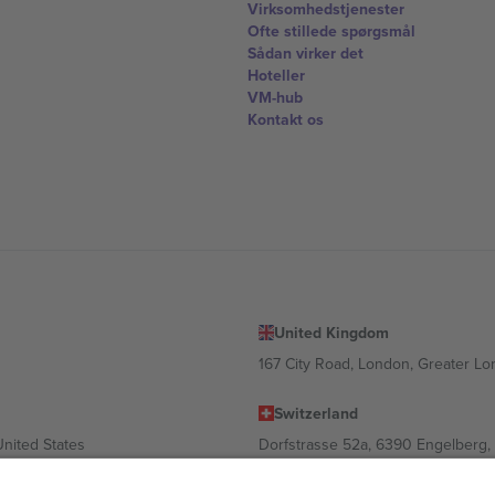
Virksomhedstjenester
Ofte stillede spørgsmål
Sådan virker det
Hoteller
VM-hub
Kontakt os
United Kingdom
167 City Road, London, Greater L
Switzerland
United States
Dorfstrasse 52a, 6390 Engelberg, 
United Arab Emirates