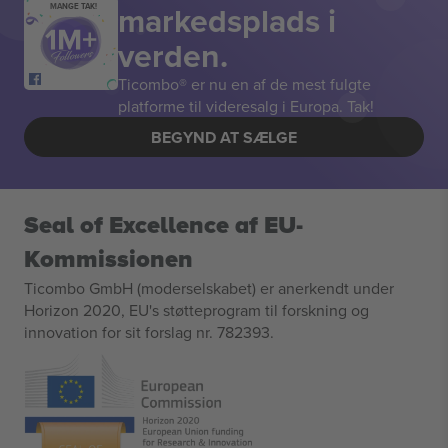
markedsplads i
MANGE TAK!
verden.
Ticombo® er nu en af de mest fulgte
platforme til videresalg i Europa. Tak!
BEGYND AT SÆLGE
Seal of Excellence af EU-
Kommissionen
Ticombo GmbH (moderselskabet) er anerkendt under
Horizon 2020, EU's støtteprogram til forskning og
innovation for sit forslag nr. 782393.