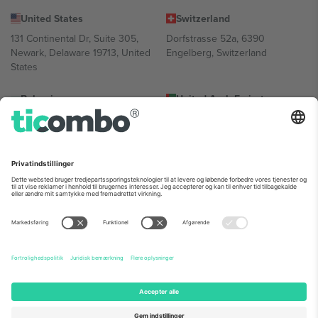
United States
Switzerland
131 Continental Dr, Suite 305,
Dorfstrasse 52a, 6390
Newark, Delaware 19713, United
Engelberg, Switzerland
States
Bulgaria
United Arab Emirates
Regus Sofia City West, bul
UAE Dubai Silicon Oasis, DDP
Totleben 53-55, 1606 Sofia,
Building A1, Office 302, Dubai,
Bulgaria
United Arab Emirates
Mexico
Av Chapultepec 360, Roma
Norte, Cuauhtémoc, 06700
Ciudad de México, CDMX,
Mexico
Platformsudbyderens juridiske enhed kan variere afhængigt af
sted, begivenhed og/eller domæne. For detaljer se den specifikke
begivenhedsside, tryk og vilkår.,
Virksomhed
og
Vilkår.
© 2026
Ticombo. Alle rettigheder forbeholdes.