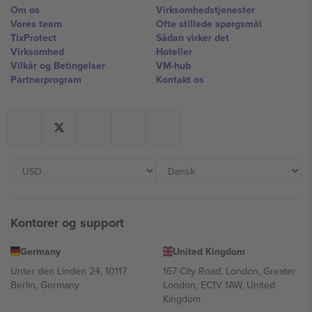
Om os
Virksomhedstjenester
Vores team
Ofte stillede spørgsmål
TixProtect
Sådan virker det
Virksomhed
Hoteller
Vilkår og Betingelser
VM-hub
Partnerprogram
Kontakt os
Kontorer og support
Germany
United Kingdom
Unter den Linden 24, 10117
167 City Road, London, Greater
Berlin, Germany
London, EC1V 1AW, United
Kingdom