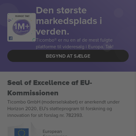
Den største
markedsplads i
MANGE TAK!
verden.
Ticombo® er nu en af de mest fulgte
platforme til videresalg i Europa. Tak!
BEGYND AT SÆLGE
Seal of Excellence af EU-
Kommissionen
Ticombo GmbH (moderselskabet) er anerkendt under
Horizon 2020, EU's støtteprogram til forskning og
innovation for sit forslag nr. 782393.