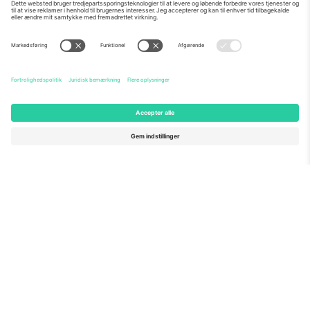
Om os
Virksomhedstjenester
Vores team
Ofte stillede spørgsmål
TixProtect
Sådan virker det
Virksomhed
Hoteller
Vilkår og Betingelser
VM-hub
Partnerprogram
Kontakt os
Kontorer og support
Germany
United Kingdom
Unter den Linden 24, 10117
167 City Road, London, Greater