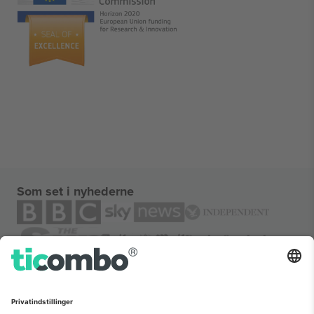
Som set i nyhederne