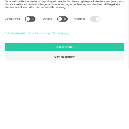
Om os
Virksomhedstjenester
Vores team
Ofte stillede spørgsmål
TixProtect
Sådan virker det
Virksomhed
Hoteller
Vilkår og Betingelser
VM-hub
Partnerprogram
Kontakt os
Kontorer og support
Germany
United Kingdom
Unter den Linden 24, 10117
167 City Road, London, Greater