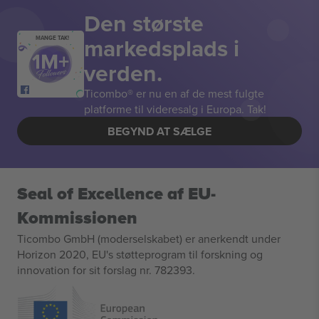
Den største
markedsplads i
MANGE TAK!
verden.
Ticombo® er nu en af de mest fulgte
platforme til videresalg i Europa. Tak!
BEGYND AT SÆLGE
Seal of Excellence af EU-
Kommissionen
Ticombo GmbH (moderselskabet) er anerkendt under
Horizon 2020, EU's støtteprogram til forskning og
innovation for sit forslag nr. 782393.