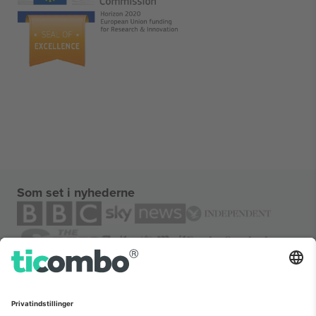
Som set i nyhederne