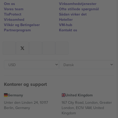
Om os
Virksomhedstjenester
Vores team
Ofte stillede spørgsmål
TixProtect
Sådan virker det
Virksomhed
Hoteller
Vilkår og Betingelser
VM-hub
Partnerprogram
Kontakt os
Kontorer og support
Germany
United Kingdom
Unter den Linden 24, 10117
167 City Road, London, Greater
Berlin, Germany
London, EC1V 1AW, United
Kingdom