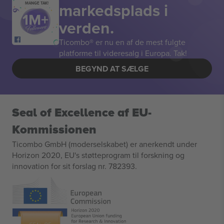
markedsplads i
MANGE TAK!
verden.
Ticombo® er nu en af de mest fulgte
platforme til videresalg i Europa. Tak!
BEGYND AT SÆLGE
Seal of Excellence af EU-
Kommissionen
Ticombo GmbH (moderselskabet) er anerkendt under
Horizon 2020, EU's støtteprogram til forskning og
innovation for sit forslag nr. 782393.