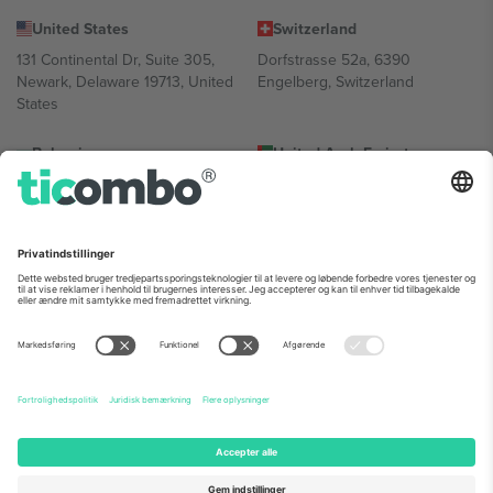
United States
Switzerland
131 Continental Dr, Suite 305,
Dorfstrasse 52a, 6390
Newark, Delaware 19713, United
Engelberg, Switzerland
States
Bulgaria
United Arab Emirates
Regus Sofia City West, bul
UAE Dubai Silicon Oasis, DDP
Totleben 53-55, 1606 Sofia,
Building A1, Office 302, Dubai,
Bulgaria
United Arab Emirates
Mexico
Av Chapultepec 360, Roma
Norte, Cuauhtémoc, 06700
Ciudad de México, CDMX,
Mexico
Platformsudbyderens juridiske enhed kan variere afhængigt af
sted, begivenhed og/eller domæne. For detaljer se den specifikke
begivenhedsside, tryk og vilkår.,
Virksomhed
og
Vilkår.
© 2026
Ticombo. Alle rettigheder forbeholdes.