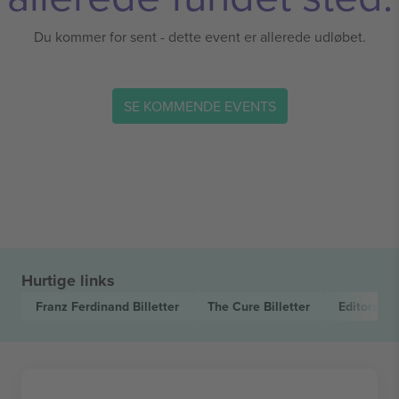
Du kommer for sent - dette event er allerede udløbet.
SE KOMMENDE EVENTS
Hurtige links
Franz Ferdinand
Billetter
The Cure
Billetter
Editors
Bil