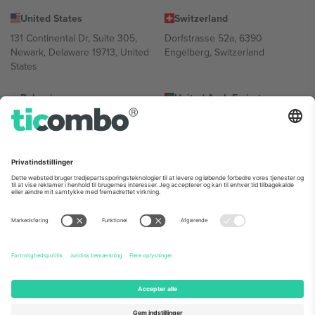
United States
Switzerland
131 Continental Dr, Suite 305,
Dorfstrasse 52a, 6390
Newark, Delaware 19713, United
Engelberg, Switzerland
States
Bulgaria
United Arab Emirates
Regus Sofia City West, bul
UAE Dubai Silicon Oasis, DDP
Totleben 53-55, 1606 Sofia,
Building A1, Office 302, Dubai,
Bulgaria
United Arab Emirates
Mexico
Av Chapultepec 360, Roma
Norte, Cuauhtémoc, 06700
Ciudad de México, CDMX,
Mexico
Platformsudbyderens juridiske enhed kan variere afhængigt af
sted, begivenhed og/eller domæne. For detaljer se den specifikke
begivenhedsside, tryk og vilkår.,
Virksomhed
og
Vilkår.
© 2026
Ticombo. Alle rettigheder forbeholdes.