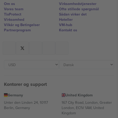
Om os
Virksomhedstjenester
Vores team
Ofte stillede spørgsmål
TixProtect
Sådan virker det
Virksomhed
Hoteller
Vilkår og Betingelser
VM-hub
Partnerprogram
Kontakt os
Kontorer og support
Germany
United Kingdom
Unter den Linden 24, 10117
167 City Road, London, Greater
Berlin, Germany
London, EC1V 1AW, United
Kingdom