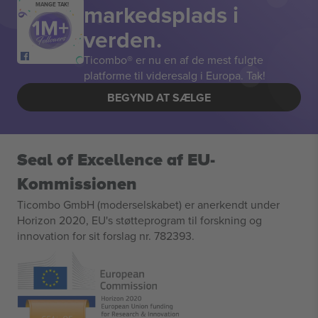
markedsplads i
MANGE TAK!
verden.
Ticombo® er nu en af de mest fulgte
platforme til videresalg i Europa. Tak!
BEGYND AT SÆLGE
Seal of Excellence af EU-
Kommissionen
Ticombo GmbH (moderselskabet) er anerkendt under
Horizon 2020, EU's støtteprogram til forskning og
innovation for sit forslag nr. 782393.