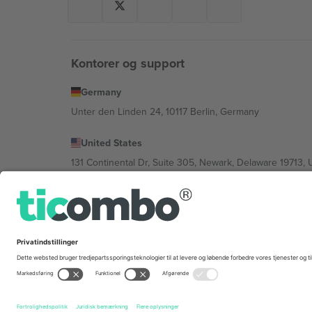
Kontorer og support
Germany
Unter den Linden 24, 10117 Berlin, Germany
United States
131 Continental Dr, Suite 305, Newark, Delaware 19713, 
Bulgaria
Regus Sofia City West, bul Totleben 53-55, 1606 Sofia, B
Mexico
Av Chapultepec 360, Roma Norte, Cuauhtémoc, 06700
Platformsudbyderens juridiske enhed kan variere afhæng
© 2026 Ticombo. Alle rettigheder forbeholdes.