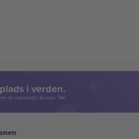
lads i verden.
e til videresalg i Europa. Tak!
ionen