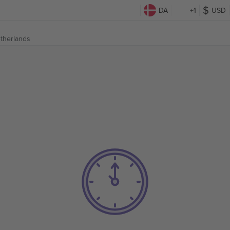
DA
+1
USD
therlands