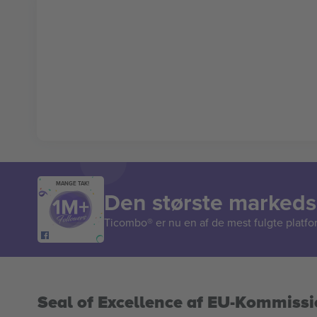
MANGE TAK!
Den største markedsp
Ticombo® er nu en af de mest fulgte platform
Seal of Excellence af EU-Kommiss