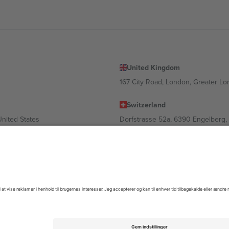
United Kingdom
167 City Road, London, Greater L
Switzerland
United States
Dorfstrasse 52a, 6390 Engelberg, 
United Arab Emirates
ulgaria
UAE Dubai Silicon Oasis, DDP Buil
 Ciudad de México, CDMX, Mexico
igt af sted, begivenhed og/eller domæne. For detaljer se den specifikke