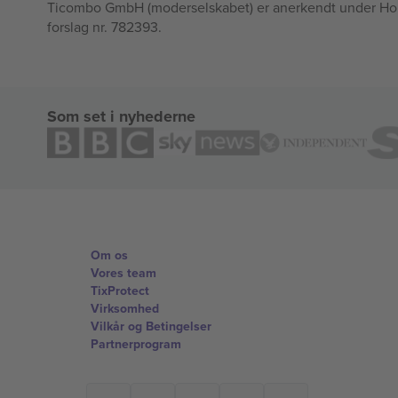
Ticombo GmbH (moderselskabet) er anerkendt under Horizo
forslag nr. 782393.
Som set i nyhederne
Om os
Vores team
TixProtect
Virksomhed
Vilkår og Betingelser
Partnerprogram