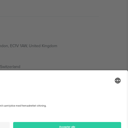
ondon, EC1V 1AW, United Kingdom
Switzerland
ding A1, Office 302, Dubai, United Arab Emirates
 begivenhedsside, tryk og vilkår.,
Virksomhed
og
Vilkår.