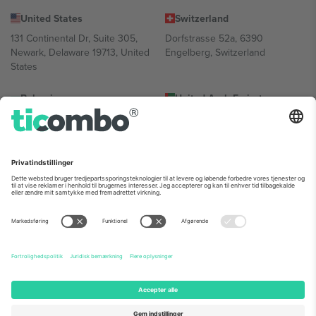
United States
Switzerland
131 Continental Dr, Suite 305,
Dorfstrasse 52a, 6390
Newark, Delaware 19713, United
Engelberg, Switzerland
States
Bulgaria
United Arab Emirates
Regus Sofia City West, bul
UAE Dubai Silicon Oasis, DDP
Totleben 53-55, 1606 Sofia,
Building A1, Office 302, Dubai,
Bulgaria
United Arab Emirates
Mexico
Av Chapultepec 360, Roma
Norte, Cuauhtémoc, 06700
Ciudad de México, CDMX,
Mexico
Platformsudbyderens juridiske enhed kan variere afhængigt af
sted, begivenhed og/eller domæne. For detaljer se den specifikke
begivenhedsside, tryk og vilkår.,
Virksomhed
og
Vilkår.
© 2026
Ticombo. Alle rettigheder forbeholdes.