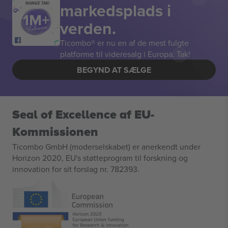
markedsplads i
MANGE TAK!
verden.
Ticombo® er nu en af de mest fulgte
platforme til videresalg i Europa. Tak!
BEGYND AT SÆLGE
Seal of Excellence af EU-
Kommissionen
Ticombo GmbH (moderselskabet) er anerkendt under
Horizon 2020, EU's støtteprogram til forskning og
innovation for sit forslag nr. 782393.