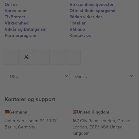
Om os
Virksomhedstjenester
Vores team
Ofte stillede spørgsmål
TixProtect
Sådan virker det
Virksomhed
Hoteller
Vilkår og Betingelser
VM-hub
Partnerprogram
Kontakt os
Kontorer og support
Germany
United Kingdom
Unter den Linden 24, 10117
167 City Road, London, Greater
Berlin, Germany
London, EC1V 1AW, United
Kingdom