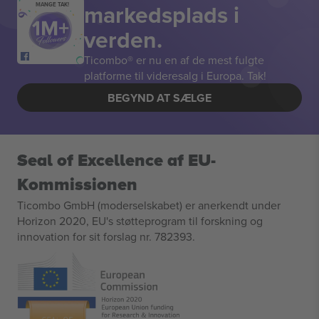
markedsplads i
MANGE TAK!
verden.
Ticombo® er nu en af de mest fulgte
platforme til videresalg i Europa. Tak!
BEGYND AT SÆLGE
Seal of Excellence af EU-
Kommissionen
Ticombo GmbH (moderselskabet) er anerkendt under
Horizon 2020, EU's støtteprogram til forskning og
innovation for sit forslag nr. 782393.