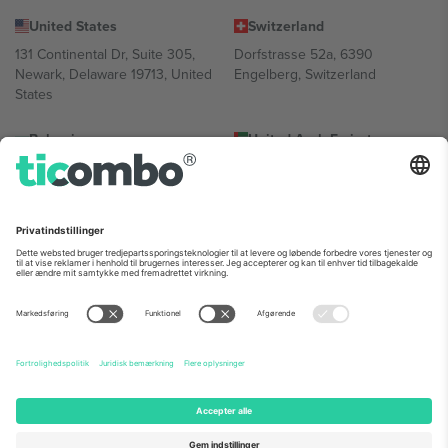
United States
Switzerland
131 Continental Dr, Suite 305,
Dorfstrasse 52a, 6390
Newark, Delaware 19713, United
Engelberg, Switzerland
States
Bulgaria
United Arab Emirates
Regus Sofia City West, bul
UAE Dubai Silicon Oasis, DDP
Totleben 53-55, 1606 Sofia,
Building A1, Office 302, Dubai,
Bulgaria
United Arab Emirates
Mexico
Av Chapultepec 360, Roma
Norte, Cuauhtémoc, 06700
Ciudad de México, CDMX,
Mexico
Platformsudbyderens juridiske enhed kan variere afhængigt af
sted, begivenhed og/eller domæne. For detaljer se den specifikke
begivenhedsside, tryk og vilkår.,
Virksomhed
og
Vilkår.
© 2026
Ticombo. Alle rettigheder forbeholdes.