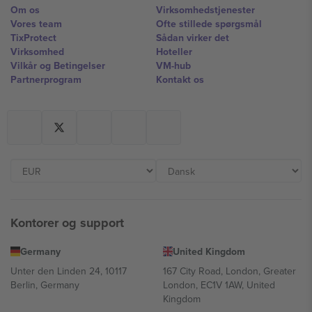
Om os
Virksomhedstjenester
Vores team
Ofte stillede spørgsmål
TixProtect
Sådan virker det
Virksomhed
Hoteller
Vilkår og Betingelser
VM-hub
Partnerprogram
Kontakt os
Kontorer og support
Germany
United Kingdom
Unter den Linden 24, 10117
167 City Road, London, Greater
Berlin, Germany
London, EC1V 1AW, United
Kingdom