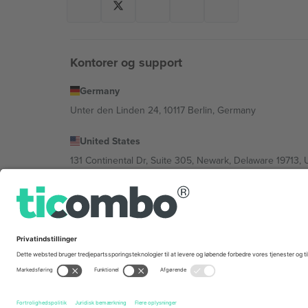
Kontorer og support
Germany
Unter den Linden 24, 10117 Berlin, Germany
United States
131 Continental Dr, Suite 305, Newark, Delaware 19713, 
Bulgaria
Regus Sofia City West, bul Totleben 53-55, 1606 Sofia, B
Mexico
Av Chapultepec 360, Roma Norte, Cuauhtémoc, 06700
Platformsudbyderens juridiske enhed kan variere afhæng
© 2026 Ticombo. Alle rettigheder forbeholdes.