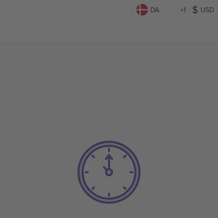
DA
+1
USD