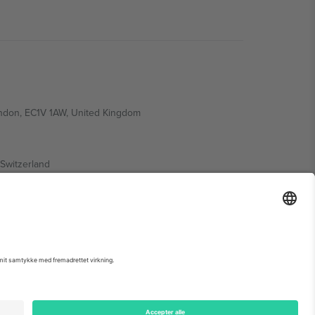
ondon, EC1V 1AW, United Kingdom
Switzerland
ding A1, Office 302, Dubai, United Arab Emirates
 begivenhedsside, tryk og vilkår.,
Virksomhed
og
Vilkår.