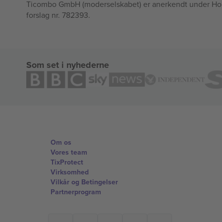
Ticombo GmbH (moderselskabet) er anerkendt under Horizo
forslag nr. 782393.
Som set i nyhederne
Om os
Vores team
TixProtect
Virksomhed
Vilkår og Betingelser
Partnerprogram