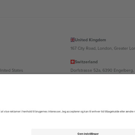
United Kingdom
167 City Road, London, Greater L
Switzerland
United States
Dorfstrasse 52a, 6390 Engelberg, 
United Arab Emirates
ulgaria
UAE Dubai Silicon Oasis, DDP Buil
 Ciudad de México, CDMX, Mexico
igt af sted, begivenhed og/eller domæne. For detaljer se den specifikke