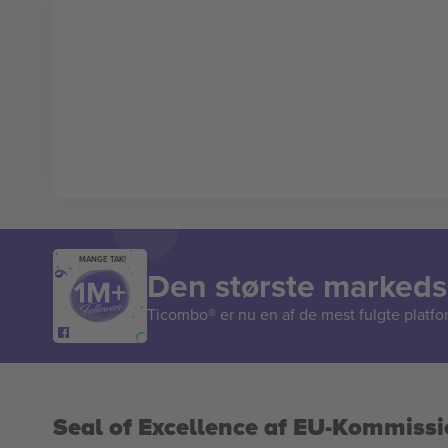
MANGE TAK!
Den største markedsp
Ticombo® er nu en af de mest fulgte platform
Seal of Excellence af EU-Kommiss