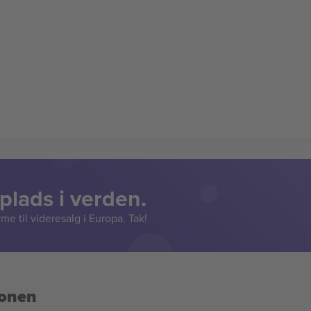
lads i verden.
e til videresalg i Europa. Tak!
ionen