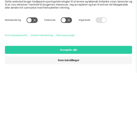
Om os
Virksomhedstjenester
Vores team
Ofte stillede spørgsmål
TixProtect
Sådan virker det
Virksomhed
Hoteller
Vilkår og Betingelser
VM-hub
Partnerprogram
Kontakt os
Kontorer og support
Germany
United Kingdom
Unter den Linden 24, 10117
167 City Road, London, Greater