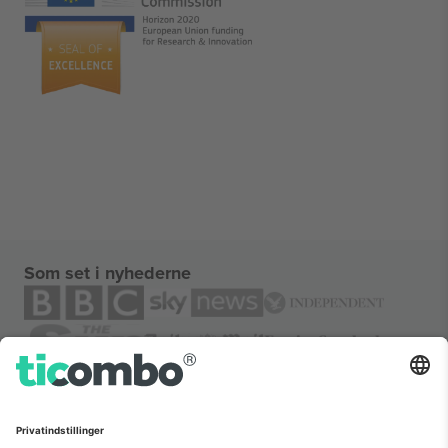
Som set i nyhederne