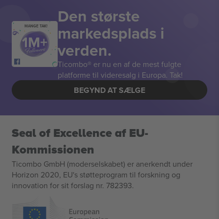
Den største
markedsplads i
MANGE TAK!
verden.
Ticombo® er nu en af de mest fulgte
platforme til videresalg i Europa. Tak!
BEGYND AT SÆLGE
Seal of Excellence af EU-
Kommissionen
Ticombo GmbH (moderselskabet) er anerkendt under
Horizon 2020, EU's støtteprogram til forskning og
innovation for sit forslag nr. 782393.