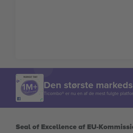
MANGE TAK!
Den største markedsp
Ticombo® er nu en af de mest fulgte platform
Seal of Excellence af EU-Kommiss