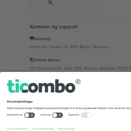
Kontorer og support
Germany
Unter den Linden 24, 10117 Berlin, Germany
United States
131 Continental Dr, Suite 305, Newark, Delaware 19713, 
Bulgaria
Regus Sofia City West, bul Totleben 53-55, 1606 Sofia, B
Mexico
Av Chapultepec 360, Roma Norte, Cuauhtémoc, 06700
Platformsudbyderens juridiske enhed kan variere afhæng
© 2026 Ticombo. Alle rettigheder forbeholdes.