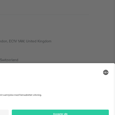
ondon, EC1V 1AW, United Kingdom
Switzerland
ding A1, Office 302, Dubai, United Arab Emirates
 begivenhedsside, tryk og vilkår.,
Virksomhed
og
Vilkår.