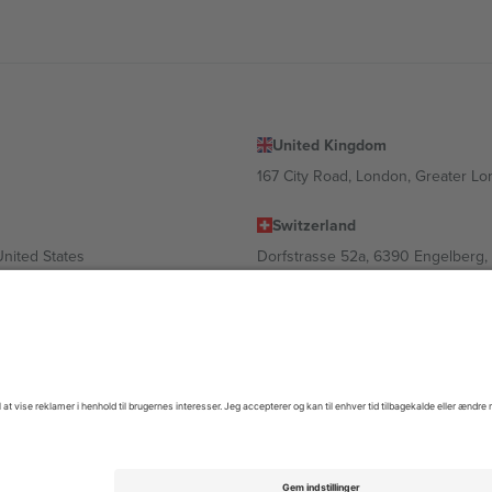
United Kingdom
167 City Road, London, Greater L
Switzerland
United States
Dorfstrasse 52a, 6390 Engelberg, 
United Arab Emirates
ulgaria
UAE Dubai Silicon Oasis, DDP Buil
 Ciudad de México, CDMX, Mexico
igt af sted, begivenhed og/eller domæne. For detaljer se den specifikke