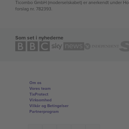
Ticombo GmbH (moderselskabet) er anerkendt under Horizo
forslag nr. 782393.
Som set i nyhederne
Om os
Vores team
TixProtect
Virksomhed
Vilkår og Betingelser
Partnerprogram