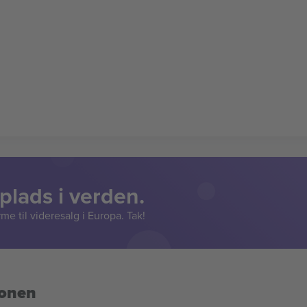
lads i verden.
e til videresalg i Europa. Tak!
ionen