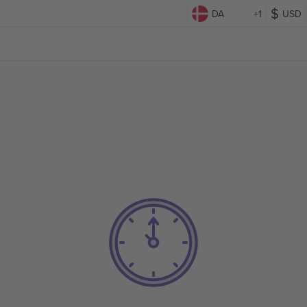
DA
+1
USD