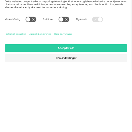
Om os
Virksomhedstjenester
Vores team
Ofte stillede spørgsmål
TixProtect
Sådan virker det
Virksomhed
Hoteller
Vilkår og Betingelser
VM-hub
Partnerprogram
Kontakt os
Kontorer og support
Germany
United Kingdom
Unter den Linden 24, 10117
167 City Road, London, Greater