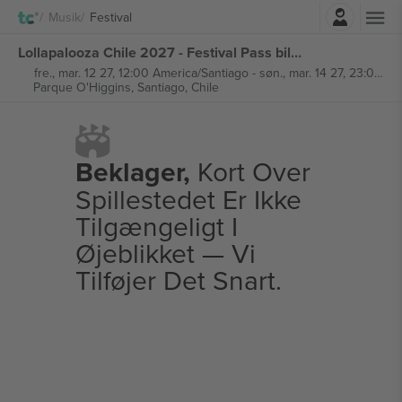
Log ind
Musik
Festival
Lollapalooza Chile 2027 - Festival Pass billetter
fre., mar. 12 27, 12:00 America/Santiago
-
søn., mar. 14 27, 23:00 America/Santiago
Parque O'Higgins,
Santiago, Chile
Beklager,
Kort Over
Spillestedet Er Ikke
Tilgængeligt I
Øjeblikket — Vi
Tilføjer Det Snart.