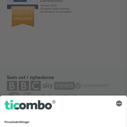
Som set i nyhederne