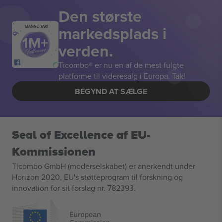
Den største
markedsplads i
MANGE TAK!
verden.
Ticombo® er nu en af de mest fulgte
platforme til videresalg i Europa. Tak!
BEGYND AT SÆLGE
Seal of Excellence af EU-
Kommissionen
Ticombo GmbH (moderselskabet) er anerkendt under
Horizon 2020, EU's støtteprogram til forskning og
innovation for sit forslag nr. 782393.