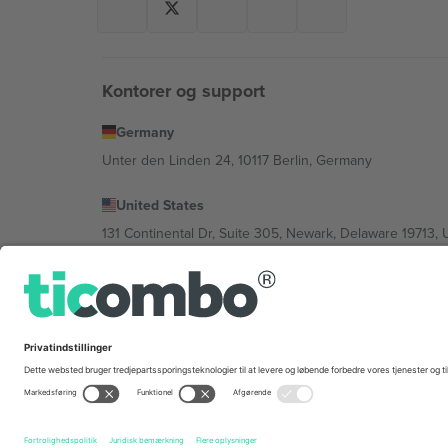
Kontorer og support
Germany
Unter den Linden 24, 10117 Berlin, Germany
United States
131 Continental Dr, Suite 305, Newark, Delaware 19713, 
Bulgaria
Regus Sofia City West, bul Totleben 53-55, 1606 Sofia, B
Mexico
Av Chapultepec 360, Roma Norte, Cuauhtémoc, 06700
Platformsudbyderens juridiske enhed kan variere afhæng
© 2026 Ticombo. Alle rettigheder forbeholdes.