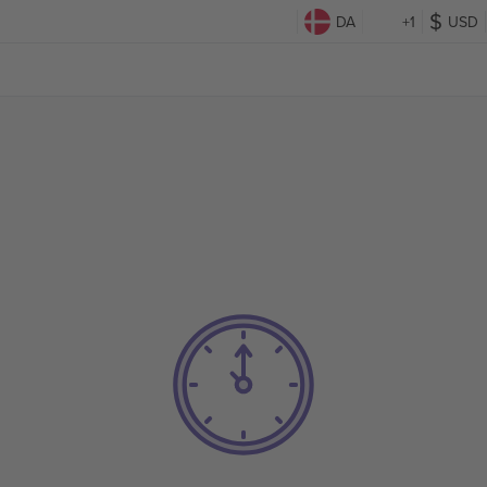
DA
+1
USD