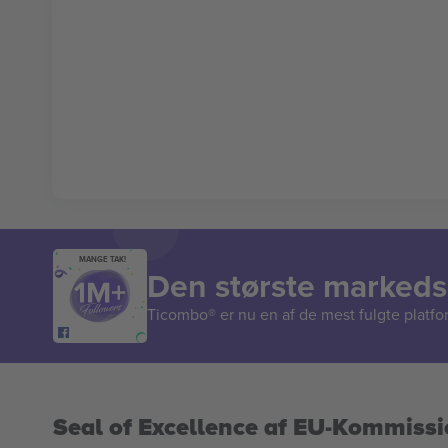
MANGE TAK!
Den største markedsp
Ticombo® er nu en af de mest fulgte platform
Seal of Excellence af EU-Kommiss