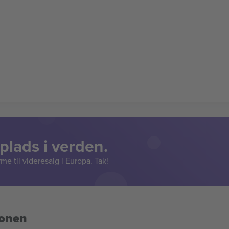
lads i verden.
e til videresalg i Europa. Tak!
ionen