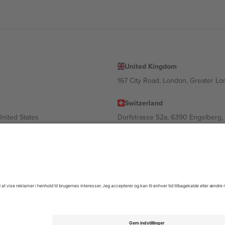
United Kingdom
167 City Road, London, Greater L
Switzerland
United States
Dorfstrasse 52a, 6390 Engelberg, 
United Arab Emirates
ulgaria
UAE Dubai Silicon Oasis, DDP Buil
 Ciudad de México, CDMX, Mexico
igt af sted, begivenhed og/eller domæne. For detaljer se den specifikke