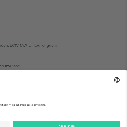
ondon, EC1V 1AW, United Kingdom
Switzerland
ding A1, Office 302, Dubai, United Arab Emirates
 begivenhedsside, tryk og vilkår.,
Virksomhed
og
Vilkår.