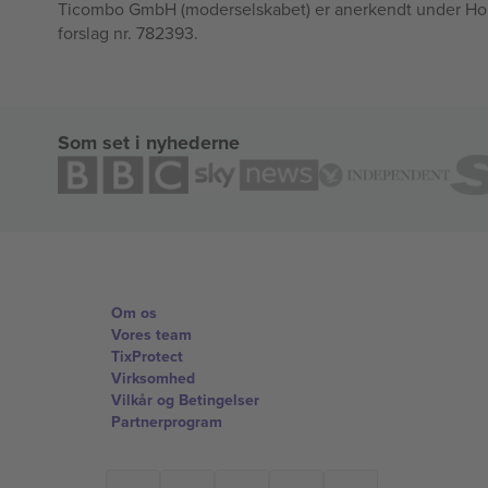
Ticombo GmbH (moderselskabet) er anerkendt under Horizo
forslag nr. 782393.
Som set i nyhederne
Om os
Vores team
TixProtect
Virksomhed
Vilkår og Betingelser
Partnerprogram