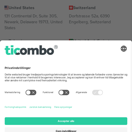
United States
Switzerland
131 Continental Dr, Suite 305,
Dorfstrasse 52a, 6390
Newark, Delaware 19713, United
Engelberg, Switzerland
States
Bulgaria
United Arab Emirates
Regus Sofia City West, bul
UAE Dubai Silicon Oasis, DDP
Totleben 53-55, 1606 Sofia,
Building A1, Office 302, Dubai,
Bulgaria
United Arab Emirates
Mexico
Av Chapultepec 360, Roma
Norte, Cuauhtémoc, 06700
Ciudad de México, CDMX,
Mexico
Platformsudbyderens juridiske enhed kan variere afhængigt af
sted, begivenhed og/eller domæne. For detaljer se den specifikke
begivenhedsside, tryk og vilkår.,
Virksomhed
og
Vilkår.
© 2026
Ticombo. Alle rettigheder forbeholdes.