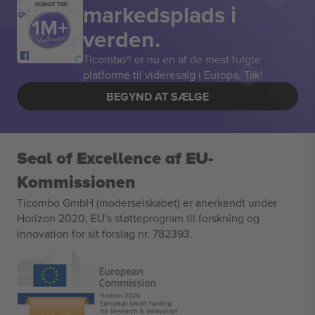
markedsplads i
MANGE TAK!
verden.
Ticombo® er nu en af de mest fulgte
platforme til videresalg i Europa. Tak!
BEGYND AT SÆLGE
Seal of Excellence af EU-
Kommissionen
Ticombo GmbH (moderselskabet) er anerkendt under
Horizon 2020, EU's støtteprogram til forskning og
innovation for sit forslag nr. 782393.