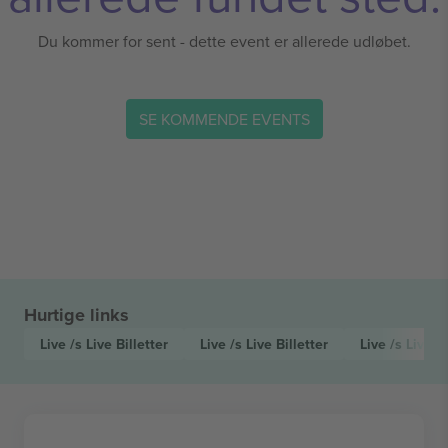
Du kommer for sent - dette event er allerede udløbet.
SE KOMMENDE EVENTS
Hurtige links
Live /s Live
Billetter
Live /s Live
Billetter
Live /s Live F