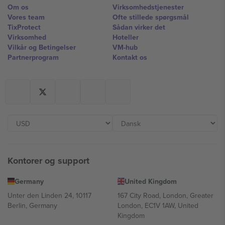
Om os
Virksomhedstjenester
Vores team
Ofte stillede spørgsmål
TixProtect
Sådan virker det
Virksomhed
Hoteller
Vilkår og Betingelser
VM-hub
Partnerprogram
Kontakt os
Kontorer og support
Germany
United Kingdom
Unter den Linden 24, 10117
167 City Road, London, Greater
Berlin, Germany
London, EC1V 1AW, United
Kingdom