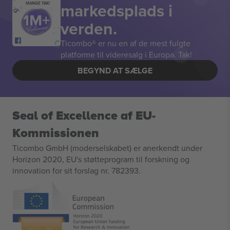
markedsplads i
MANGE TAK!
verden.
Ticombo® er nu en af de mest fulgte
platforme til videresalg i Europa. Tak!
BEGYND AT SÆLGE
Seal of Excellence af EU-
Kommissionen
Ticombo GmbH (moderselskabet) er anerkendt under
Horizon 2020, EU's støtteprogram til forskning og
innovation for sit forslag nr. 782393.