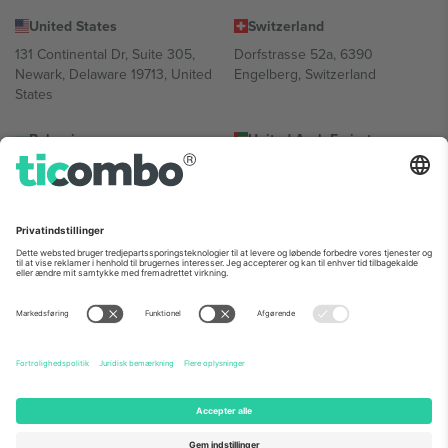
United States
Switzerland
131 Continental Dr, Suite 305,
Dorfstrasse 52a, 6390
Newark, Delaware 19713, United
Engelberg, Switzerland
States
Bulgaria
United Arab Emirates
Regus Sofia City West, bul
UAE Dubai Silicon Oasis, DDP
Totleben 53-55, 1606 Sofia,
Building A1, Office 302, Dubai,
Bulgaria
United Arab Emirates
Mexico
Av Chapultepec 360, Roma
Norte, Cuauhtémoc, 06700
Ciudad de México, CDMX,
Mexico
Platformsudbyderens juridiske enhed kan variere afhængigt af
sted, begivenhed og/eller domæne. For detaljer se den specifikke
begivenhedsside, tryk og vilkår.,
Virksomhed
og
Vilkår.
© 2026
Ticombo. Alle rettigheder forbeholdes.