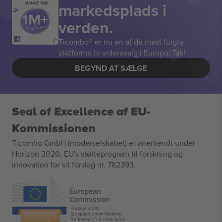
markedsplads i
MANGE TAK!
verden.
Ticombo® er nu en af de mest fulgte
platforme til videresalg i Europa. Tak!
BEGYND AT SÆLGE
Seal of Excellence af EU-
Kommissionen
Ticombo GmbH (moderselskabet) er anerkendt under
Horizon 2020, EU's støtteprogram til forskning og
innovation for sit forslag nr. 782393.