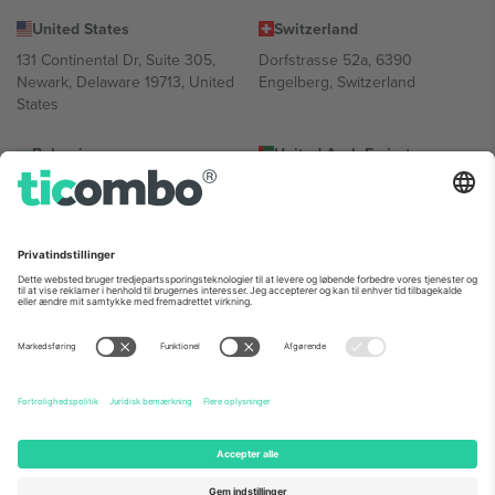
United States
Switzerland
131 Continental Dr, Suite 305,
Dorfstrasse 52a, 6390
Newark, Delaware 19713, United
Engelberg, Switzerland
States
Bulgaria
United Arab Emirates
Regus Sofia City West, bul
UAE Dubai Silicon Oasis, DDP
Totleben 53-55, 1606 Sofia,
Building A1, Office 302, Dubai,
Bulgaria
United Arab Emirates
Mexico
Av Chapultepec 360, Roma
Norte, Cuauhtémoc, 06700
Ciudad de México, CDMX,
Mexico
Platformsudbyderens juridiske enhed kan variere afhængigt af
sted, begivenhed og/eller domæne. For detaljer se den specifikke
begivenhedsside, tryk og vilkår.,
Virksomhed
og
Vilkår.
© 2026
Ticombo. Alle rettigheder forbeholdes.