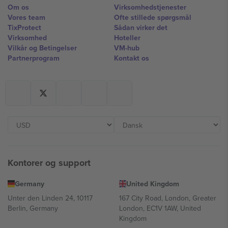
Om os
Virksomhedstjenester
Vores team
Ofte stillede spørgsmål
TixProtect
Sådan virker det
Virksomhed
Hoteller
Vilkår og Betingelser
VM-hub
Partnerprogram
Kontakt os
Kontorer og support
Germany
United Kingdom
Unter den Linden 24, 10117
167 City Road, London, Greater
Berlin, Germany
London, EC1V 1AW, United
Kingdom