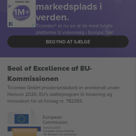
markedsplads i
MANGE TAK!
verden.
Ticombo® er nu en af de mest fulgte
platforme til videresalg i Europa. Tak!
BEGYND AT SÆLGE
Seal of Excellence af EU-
Kommissionen
Ticombo GmbH (moderselskabet) er anerkendt under
Horizon 2020, EU's støtteprogram til forskning og
innovation for sit forslag nr. 782393.