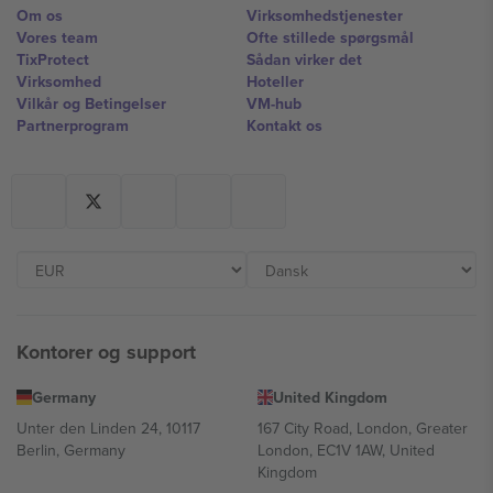
Om os
Virksomhedstjenester
Vores team
Ofte stillede spørgsmål
TixProtect
Sådan virker det
Virksomhed
Hoteller
Vilkår og Betingelser
VM-hub
Partnerprogram
Kontakt os
Kontorer og support
Germany
United Kingdom
Unter den Linden 24, 10117
167 City Road, London, Greater
Berlin, Germany
London, EC1V 1AW, United
Kingdom