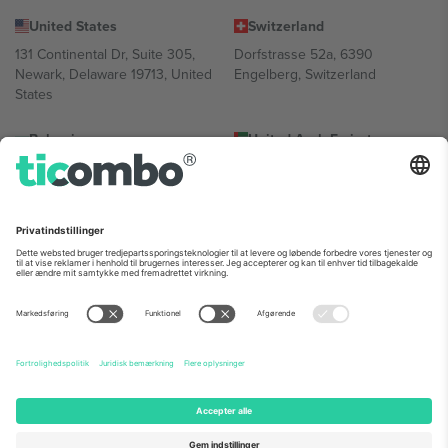
United States
Switzerland
131 Continental Dr, Suite 305,
Dorfstrasse 52a, 6390
Newark, Delaware 19713, United
Engelberg, Switzerland
States
Bulgaria
United Arab Emirates
Regus Sofia City West, bul
UAE Dubai Silicon Oasis, DDP
Totleben 53-55, 1606 Sofia,
Building A1, Office 302, Dubai,
Bulgaria
United Arab Emirates
Mexico
Av Chapultepec 360, Roma
Norte, Cuauhtémoc, 06700
Ciudad de México, CDMX,
Mexico
Platformsudbyderens juridiske enhed kan variere afhængigt af
sted, begivenhed og/eller domæne. For detaljer se den specifikke
begivenhedsside, tryk og vilkår.,
Virksomhed
og
Vilkår.
© 2026
Ticombo. Alle rettigheder forbeholdes.