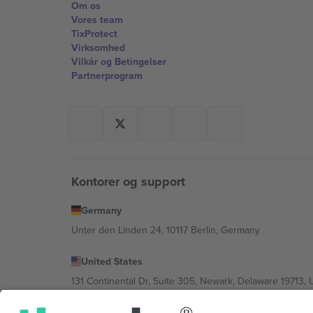
Om os
Vores team
TixProtect
Virksomhed
Vilkår og Betingelser
Partnerprogram
Kontorer og support
Germany
Unter den Linden 24, 10117 Berlin, Germany
United States
131 Continental Dr, Suite 305, Newark, Delaware 19713, 
Bulgaria