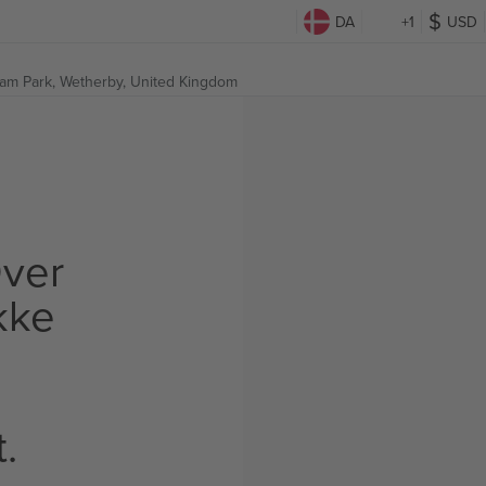
DA
+1
USD
am Park,
Wetherby, United Kingdom
ver
Ikke
t.