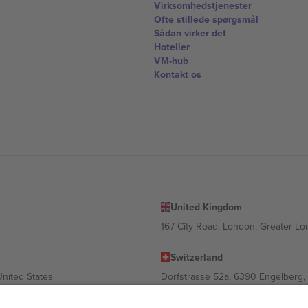
Virksomhedstjenester
Ofte stillede spørgsmål
Sådan virker det
Hoteller
VM-hub
Kontakt os
United Kingdom
167 City Road, London, Greater L
Switzerland
United States
Dorfstrasse 52a, 6390 Engelberg, 
United Arab Emirates