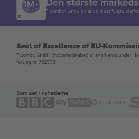
Den største markedsp
Ticombo® er nu en af de mest fulgte platform
Seal of Excellence af EU-Kommiss
Ticombo GmbH (moderselskabet) er anerkendt under Horizo
forslag nr. 782393.
Som set i nyhederne