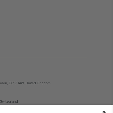
ondon, EC1V 1AW, United Kingdom
Switzerland