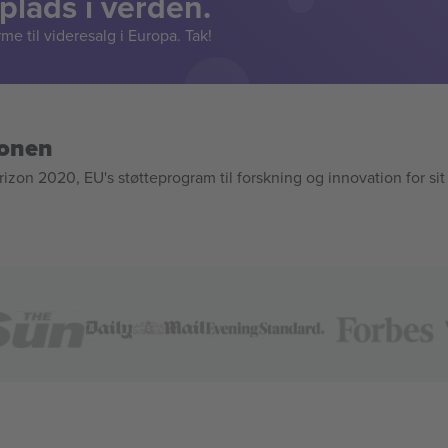
lads i verden.
e til videresalg i Europa. Tak!
ionen
n 2020, EU's støtteprogram til forskning og innovation for sit