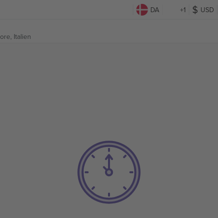
DA
+1
USD
re, Italien