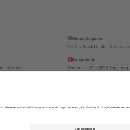
United Kingdom
167 City Road, London, Greater L
Switzerland
United States
Dorfstrasse 52a, 6390 Engelberg, 
United Arab Emirates
ulgaria
UAE Dubai Silicon Oasis, DDP Buil
 Ciudad de México, CDMX, Mexico
igt af sted, begivenhed og/eller domæne. For detaljer se den specifikke