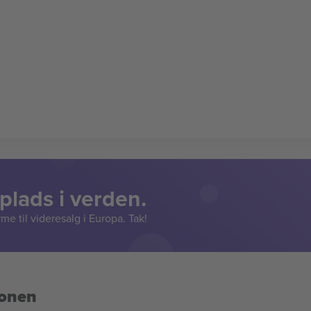
lads i verden.
e til videresalg i Europa. Tak!
ionen