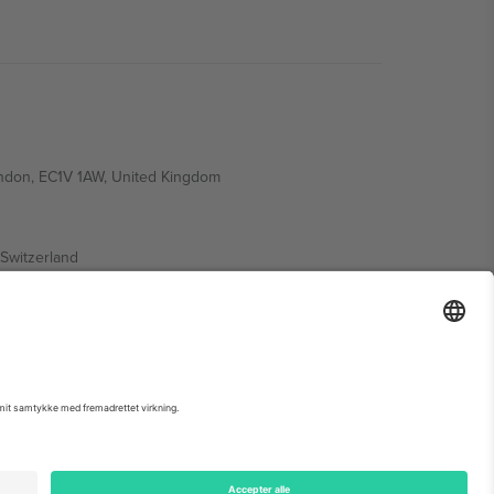
ondon, EC1V 1AW, United Kingdom
Switzerland
ding A1, Office 302, Dubai, United Arab Emirates
 begivenhedsside, tryk og vilkår.,
Virksomhed
og
Vilkår.