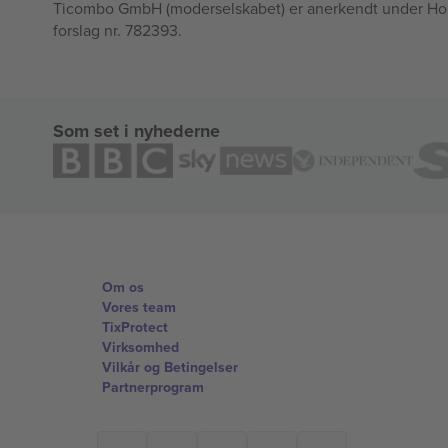
Ticombo GmbH (moderselskabet) er anerkendt under Horizo
forslag nr. 782393.
Som set i nyhederne
Om os
Vores team
TixProtect
Virksomhed
Vilkår og Betingelser
Partnerprogram