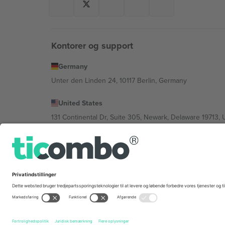
Kontorer og support
Germany
Unter den Linden 24, 10117 Berlin, Germany
United States
131 Continental Dr, Suite 305, Newark, Delaware 19713, 
Bulgaria
Regus Sofia City West, bul Totleben 53-55, 1606 Sofia, B
Mexico
Av Chapultepec 360, Roma Norte, Cuauhtémoc, 06700
Platformsudbyderens juridiske enhed kan variere afhæng
© 2026 Ticombo. Alle rettigheder forbeholdes.