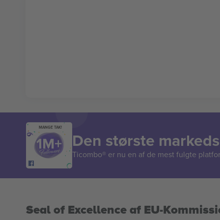
MANGE TAK!
Den største markedsp
Ticombo® er nu en af de mest fulgte platform
Seal of Excellence af EU-Kommiss