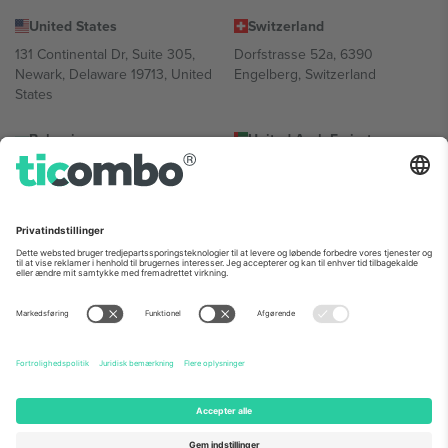
United States
Switzerland
131 Continental Dr, Suite 305,
Dorfstrasse 52a, 6390
Newark, Delaware 19713, United
Engelberg, Switzerland
States
Bulgaria
United Arab Emirates
Regus Sofia City West, bul
UAE Dubai Silicon Oasis, DDP
Totleben 53-55, 1606 Sofia,
Building A1, Office 302, Dubai,
Bulgaria
United Arab Emirates
Mexico
Av Chapultepec 360, Roma
Norte, Cuauhtémoc, 06700
Ciudad de México, CDMX,
Mexico
Platformsudbyderens juridiske enhed kan variere afhængigt af
sted, begivenhed og/eller domæne. For detaljer se den specifikke
begivenhedsside, tryk og vilkår.,
Virksomhed
og
Vilkår.
© 2026
Ticombo. Alle rettigheder forbeholdes.