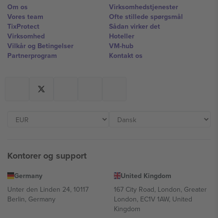
Om os
Virksomhedstjenester
Vores team
Ofte stillede spørgsmål
TixProtect
Sådan virker det
Virksomhed
Hoteller
Vilkår og Betingelser
VM-hub
Partnerprogram
Kontakt os
Kontorer og support
Germany
United Kingdom
Unter den Linden 24, 10117
167 City Road, London, Greater
Berlin, Germany
London, EC1V 1AW, United
Kingdom