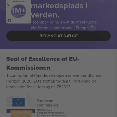
markedsplads i
MANGE TAK!
verden.
Ticombo® er nu en af de mest fulgte
platforme til videresalg i Europa. Tak!
BEGYND AT SÆLGE
Seal of Excellence af EU-
Kommissionen
Ticombo GmbH (moderselskabet) er anerkendt under
Horizon 2020, EU's støtteprogram til forskning og
innovation for sit forslag nr. 782393.