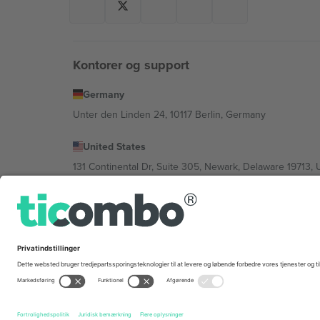
Kontorer og support
Germany
Unter den Linden 24, 10117 Berlin, Germany
United States
131 Continental Dr, Suite 305, Newark, Delaware 19713, 
Bulgaria
Regus Sofia City West, bul Totleben 53-55, 1606 Sofia, B
Mexico
Av Chapultepec 360, Roma Norte, Cuauhtémoc, 06700
Platformsudbyderens juridiske enhed kan variere afhæng
© 2026 Ticombo. Alle rettigheder forbeholdes.