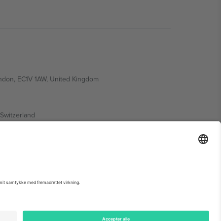
ondon, EC1V 1AW, United Kingdom
Switzerland
ding A1, Office 302, Dubai, United Arab Emirates
 begivenhedsside, tryk og vilkår.,
Virksomhed
og
Vilkår.