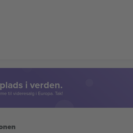
lads i verden.
e til videresalg i Europa. Tak!
ionen