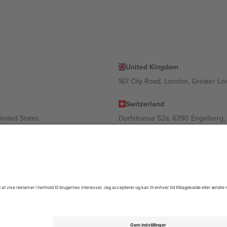
United Kingdom
167 City Road, London, Greater L
Switzerland
United States
Dorfstrasse 52a, 6390 Engelberg, 
United Arab Emirates
ulgaria
UAE Dubai Silicon Oasis, DDP Buil
 Ciudad de México, CDMX, Mexico
igt af sted, begivenhed og/eller domæne. For detaljer se den specifikke