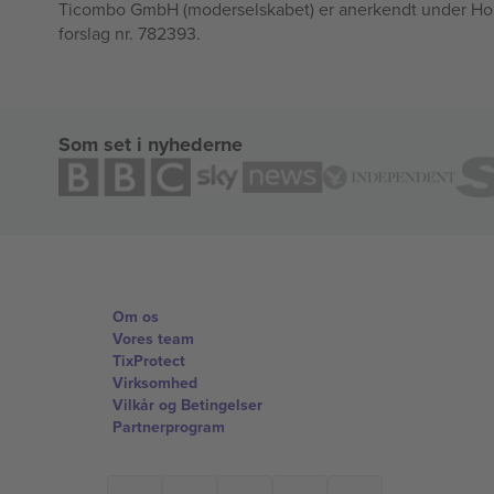
Ticombo GmbH (moderselskabet) er anerkendt under Horizo
forslag nr. 782393.
Som set i nyhederne
Om os
Vores team
TixProtect
Virksomhed
Vilkår og Betingelser
Partnerprogram