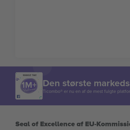
MANGE TAK!
Den største markedsp
Ticombo® er nu en af de mest fulgte platform
Seal of Excellence af EU-Kommiss