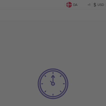
DA
+1
USD