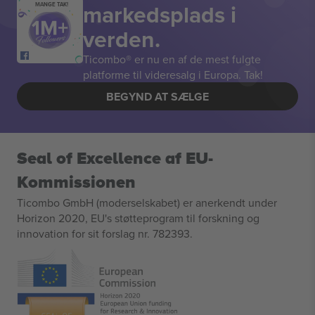
markedsplads i
MANGE TAK!
verden.
Ticombo® er nu en af de mest fulgte
platforme til videresalg i Europa. Tak!
BEGYND AT SÆLGE
Seal of Excellence af EU-
Kommissionen
Ticombo GmbH (moderselskabet) er anerkendt under
Horizon 2020, EU's støtteprogram til forskning og
innovation for sit forslag nr. 782393.