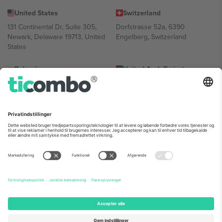
United States
Switzerland
131 Continental Dr, Suite 305,
Dorfstrasse 52a, 6390
Newark, Delaware 19713, United
Engelberg, Switzerland
States
Bulgaria
United Arab Emirates
Regus Sofia City West, bul
UAE Dubai Silicon Oasis, DDP
Totleben 53-55, 1606 Sofia,
Building A1, Office 302, Dubai,
Bulgaria
United Arab Emirates
Mexico
Av Chapultepec 360, Roma
Norte, Cuauhtémoc, 06700
Ciudad de México, CDMX,
Mexico
Platformsudbyderens juridiske enhed kan variere afhængigt af
sted, begivenhed og/eller domæne. For detaljer se den specifikke
begivenhedsside, tryk og vilkår.,
Virksomhed
og
Vilkår.
© 2026
Ticombo. Alle rettigheder forbeholdes.