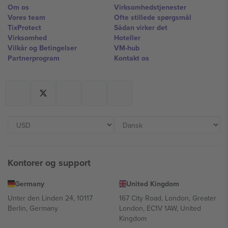
Om os
Virksomhedstjenester
Vores team
Ofte stillede spørgsmål
TixProtect
Sådan virker det
Virksomhed
Hoteller
Vilkår og Betingelser
VM-hub
Partnerprogram
Kontakt os
Kontorer og support
Germany
United Kingdom
Unter den Linden 24, 10117
167 City Road, London, Greater
Berlin, Germany
London, EC1V 1AW, United
Kingdom