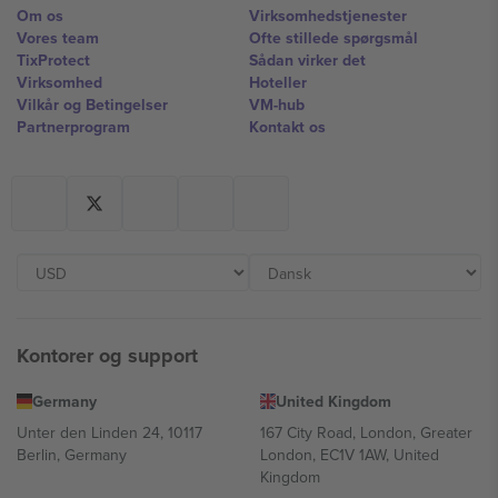
Om os
Virksomhedstjenester
Vores team
Ofte stillede spørgsmål
TixProtect
Sådan virker det
Virksomhed
Hoteller
Vilkår og Betingelser
VM-hub
Partnerprogram
Kontakt os
Kontorer og support
Germany
United Kingdom
Unter den Linden 24, 10117
167 City Road, London, Greater
Berlin, Germany
London, EC1V 1AW, United
Kingdom