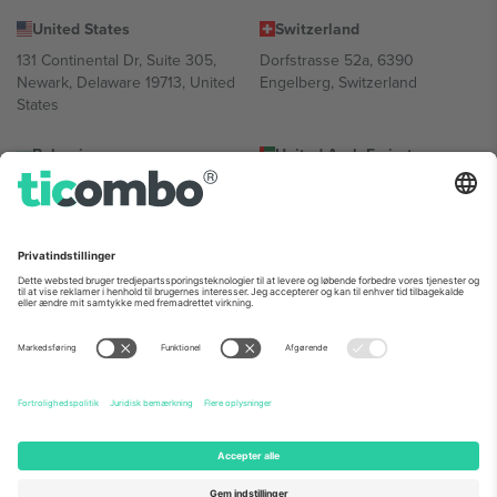
United States
Switzerland
131 Continental Dr, Suite 305,
Dorfstrasse 52a, 6390
Newark, Delaware 19713, United
Engelberg, Switzerland
States
Bulgaria
United Arab Emirates
Regus Sofia City West, bul
UAE Dubai Silicon Oasis, DDP
Totleben 53-55, 1606 Sofia,
Building A1, Office 302, Dubai,
Bulgaria
United Arab Emirates
Mexico
Av Chapultepec 360, Roma
Norte, Cuauhtémoc, 06700
Ciudad de México, CDMX,
Mexico
Platformsudbyderens juridiske enhed kan variere afhængigt af
sted, begivenhed og/eller domæne. For detaljer se den specifikke
begivenhedsside, tryk og vilkår.,
Virksomhed
og
Vilkår.
© 2026
Ticombo. Alle rettigheder forbeholdes.