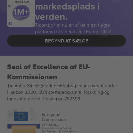
markedsplads i
MANGE TAK!
verden.
Ticombo® er nu en af de mest fulgte
platforme til videresalg i Europa. Tak!
BEGYND AT SÆLGE
Seal of Excellence af EU-
Kommissionen
Ticombo GmbH (moderselskabet) er anerkendt under
Horizon 2020, EU's støtteprogram til forskning og
innovation for sit forslag nr. 782393.