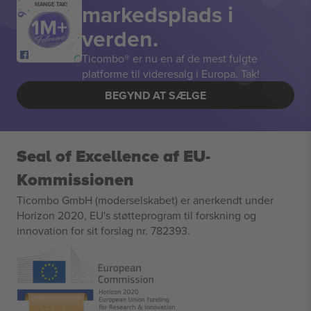
markedsplads i
MANGE TAK!
verden.
Ticombo® er nu en af de mest fulgte
platforme til videresalg i Europa. Tak!
BEGYND AT SÆLGE
Seal of Excellence af EU-
Kommissionen
Ticombo GmbH (moderselskabet) er anerkendt under
Horizon 2020, EU's støtteprogram til forskning og
innovation for sit forslag nr. 782393.