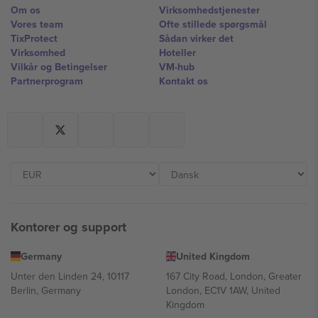
Om os
Virksomhedstjenester
Vores team
Ofte stillede spørgsmål
TixProtect
Sådan virker det
Virksomhed
Hoteller
Vilkår og Betingelser
VM-hub
Partnerprogram
Kontakt os
Kontorer og support
Germany
United Kingdom
Unter den Linden 24, 10117
167 City Road, London, Greater
Berlin, Germany
London, EC1V 1AW, United
Kingdom