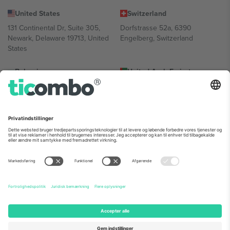
United States
Switzerland
131 Continental Dr, Suite 305,
Dorfstrasse 52a, 6390
Newark, Delaware 19713, United
Engelberg, Switzerland
States
Bulgaria
United Arab Emirates
Regus Sofia City West, bul
UAE Dubai Silicon Oasis, DDP
Totleben 53-55, 1606 Sofia,
Building A1, Office 302, Dubai,
Bulgaria
United Arab Emirates
Mexico
Av Chapultepec 360, Roma
Norte, Cuauhtémoc, 06700
Ciudad de México, CDMX,
Mexico
Platformsudbyderens juridiske enhed kan variere afhængigt af
sted, begivenhed og/eller domæne. For detaljer se den specifikke
begivenhedsside, tryk og vilkår.,
Virksomhed
og
Vilkår.
© 2026
Ticombo. Alle rettigheder forbeholdes.