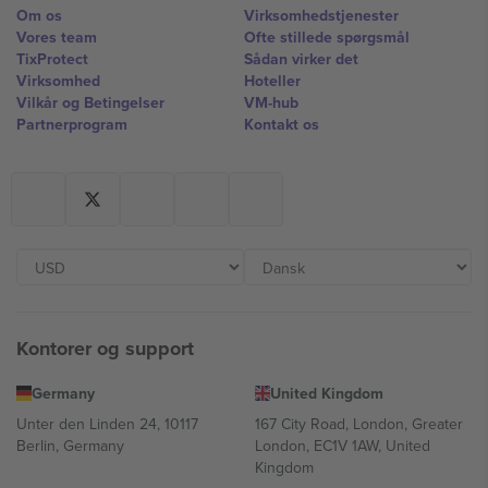
Om os
Virksomhedstjenester
Vores team
Ofte stillede spørgsmål
TixProtect
Sådan virker det
Virksomhed
Hoteller
Vilkår og Betingelser
VM-hub
Partnerprogram
Kontakt os
Kontorer og support
Germany
United Kingdom
Unter den Linden 24, 10117
167 City Road, London, Greater
Berlin, Germany
London, EC1V 1AW, United
Kingdom