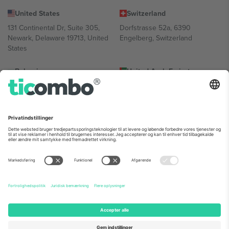
United States
Switzerland
131 Continental Dr, Suite 305,
Dorfstrasse 52a, 6390
Newark, Delaware 19713, United
Engelberg, Switzerland
States
Bulgaria
United Arab Emirates
Regus Sofia City West, bul
UAE Dubai Silicon Oasis, DDP
Totleben 53-55, 1606 Sofia,
Building A1, Office 302, Dubai,
Bulgaria
United Arab Emirates
Mexico
Av Chapultepec 360, Roma
Norte, Cuauhtémoc, 06700
Ciudad de México, CDMX,
Mexico
Platformsudbyderens juridiske enhed kan variere afhængigt af
sted, begivenhed og/eller domæne. For detaljer se den specifikke
begivenhedsside, tryk og vilkår.,
Virksomhed
og
Vilkår.
© 2026
Ticombo. Alle rettigheder forbeholdes.