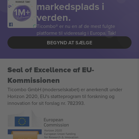
markedsplads i
MANGE TAK!
verden.
Ticombo® er nu en af de mest fulgte
platforme til videresalg i Europa. Tak!
BEGYND AT SÆLGE
Seal of Excellence af EU-
Kommissionen
Ticombo GmbH (moderselskabet) er anerkendt under
Horizon 2020, EU's støtteprogram til forskning og
innovation for sit forslag nr. 782393.