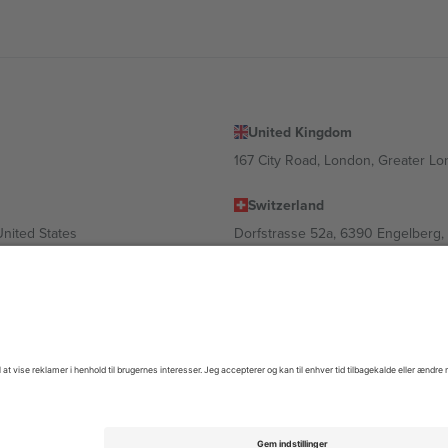
United Kingdom
167 City Road, London, Greater L
Switzerland
United States
Dorfstrasse 52a, 6390 Engelberg, 
United Arab Emirates
ulgaria
UAE Dubai Silicon Oasis, DDP Buil
 Ciudad de México, CDMX, Mexico
igt af sted, begivenhed og/eller domæne. For detaljer se den specifikke