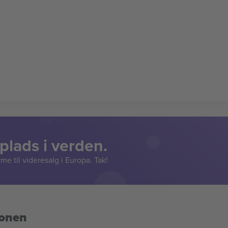
lads i verden.
e til videresalg i Europa. Tak!
ionen