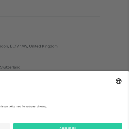
ondon, EC1V 1AW, United Kingdom
Switzerland
ding A1, Office 302, Dubai, United Arab Emirates
 begivenhedsside, tryk og vilkår.,
Virksomhed
og
Vilkår.