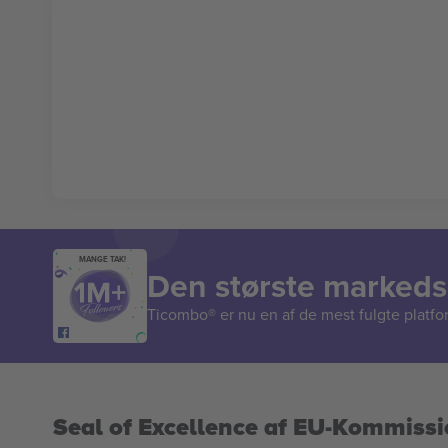
MANGE TAK!
Den største markedsp
Ticombo® er nu en af de mest fulgte platform
Seal of Excellence af EU-Kommiss