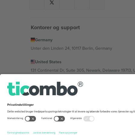
Kontorer og support
Germany
Unter den Linden 24, 10117 Berlin, Germany
United States
131 Continental Dr, Suite 305, Newark, Delaware 19713, 
Bulgaria
Regus Sofia City West, bul Totleben 53-55, 1606 Sofia, B
Mexico
Av Chapultepec 360, Roma Norte, Cuauhtémoc, 06700
Platformsudbyderens juridiske enhed kan variere afhæng
© 2026 Ticombo. Alle rettigheder forbeholdes.