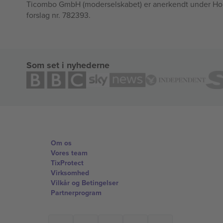
Ticombo GmbH (moderselskabet) er anerkendt under Horizo
forslag nr. 782393.
Som set i nyhederne
Om os
Vores team
TixProtect
Virksomhed
Vilkår og Betingelser
Partnerprogram