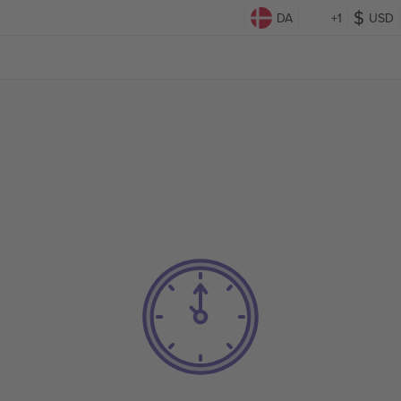
DA
+1
USD