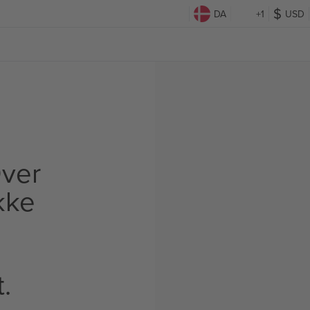
DA
+1
USD
ver
Ikke
t.