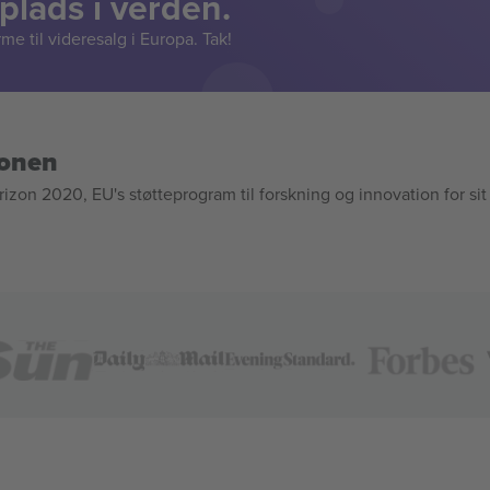
lads i verden.
e til videresalg i Europa. Tak!
ionen
n 2020, EU's støtteprogram til forskning og innovation for sit