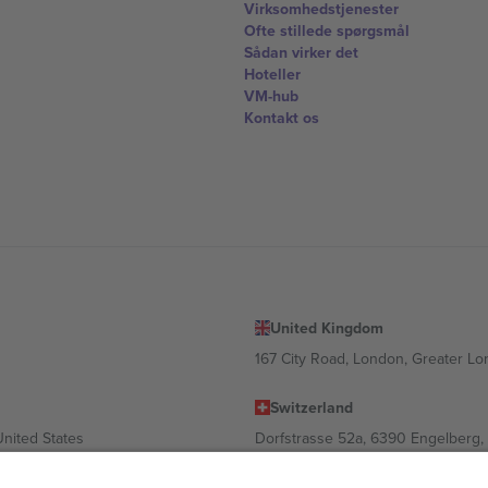
Virksomhedstjenester
Ofte stillede spørgsmål
Sådan virker det
Hoteller
VM-hub
Kontakt os
United Kingdom
167 City Road, London, Greater L
Switzerland
United States
Dorfstrasse 52a, 6390 Engelberg, 
United Arab Emirates