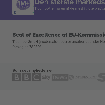
Den største markedsp
Ticombo® er nu en af de mest fulgte platform
Seal of Excellence af EU-Kommiss
Ticombo GmbH (moderselskabet) er anerkendt under Horizo
forslag nr. 782393.
Som set i nyhederne