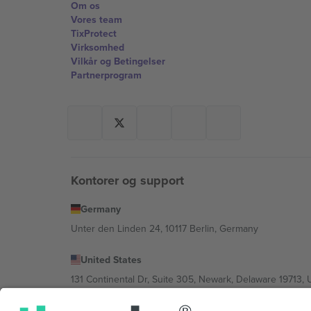
Om os
Vores team
TixProtect
Virksomhed
Vilkår og Betingelser
Partnerprogram
Kontorer og support
Germany
Unter den Linden 24, 10117 Berlin, Germany
United States
131 Continental Dr, Suite 305, Newark, Delaware 19713, 
Bulgaria