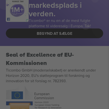
markedsplads i
MANGE TAK!
verden.
Ticombo® er nu en af de mest fulgte
platforme til videresalg i Europa. Tak!
BEGYND AT SÆLGE
Seal of Excellence af EU-
Kommissionen
Ticombo GmbH (moderselskabet) er anerkendt under
Horizon 2020, EU's støtteprogram til forskning og
innovation for sit forslag nr. 782393.