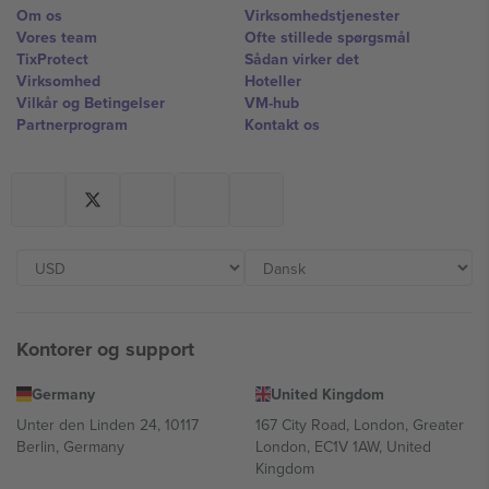
Om os
Virksomhedstjenester
Vores team
Ofte stillede spørgsmål
TixProtect
Sådan virker det
Virksomhed
Hoteller
Vilkår og Betingelser
VM-hub
Partnerprogram
Kontakt os
Kontorer og support
Germany
United Kingdom
Unter den Linden 24, 10117
167 City Road, London, Greater
Berlin, Germany
London, EC1V 1AW, United
Kingdom