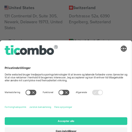
United States
Switzerland
131 Continental Dr, Suite 305,
Dorfstrasse 52a, 6390
Newark, Delaware 19713, United
Engelberg, Switzerland
States
Bulgaria
United Arab Emirates
Regus Sofia City West, bul
UAE Dubai Silicon Oasis, DDP
Totleben 53-55, 1606 Sofia,
Building A1, Office 302, Dubai,
Bulgaria
United Arab Emirates
Mexico
Av Chapultepec 360, Roma
Norte, Cuauhtémoc, 06700
Ciudad de México, CDMX,
Mexico
Platformsudbyderens juridiske enhed kan variere afhængigt af
sted, begivenhed og/eller domæne. For detaljer se den specifikke
begivenhedsside, tryk og vilkår.,
Virksomhed
og
Vilkår.
© 2026
Ticombo. Alle rettigheder forbeholdes.