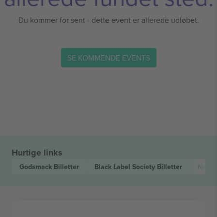
Du kommer for sent - dette event er allerede udløbet.
SE KOMMENDE EVENTS
Hurtige links
Godsmack
Billetter
Black Label Society
Billetter
Nothi