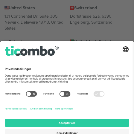
United States
Switzerland
131 Continental Dr, Suite 305,
Dorfstrasse 52a, 6390
Newark, Delaware 19713, United
Engelberg, Switzerland
States
Bulgaria
United Arab Emirates
Regus Sofia City West, bul
UAE Dubai Silicon Oasis, DDP
Totleben 53-55, 1606 Sofia,
Building A1, Office 302, Dubai,
Bulgaria
United Arab Emirates
Mexico
Av Chapultepec 360, Roma
Norte, Cuauhtémoc, 06700
Ciudad de México, CDMX,
Mexico
Platformsudbyderens juridiske enhed kan variere afhængigt af
sted, begivenhed og/eller domæne. For detaljer se den specifikke
begivenhedsside, tryk og vilkår.,
Virksomhed
og
Vilkår.
© 2026
Ticombo. Alle rettigheder forbeholdes.