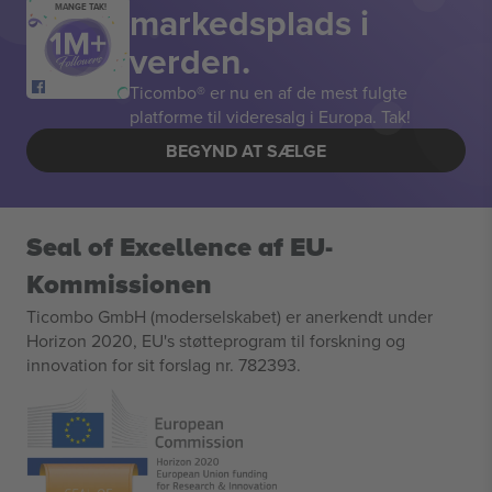
markedsplads i
MANGE TAK!
verden.
Ticombo® er nu en af de mest fulgte
platforme til videresalg i Europa. Tak!
BEGYND AT SÆLGE
Seal of Excellence af EU-
Kommissionen
Ticombo GmbH (moderselskabet) er anerkendt under
Horizon 2020, EU's støtteprogram til forskning og
innovation for sit forslag nr. 782393.