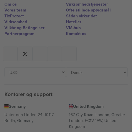
Om os
Virksomhedstjenester
Vores team
Ofte stillede spørgsmål
TixProtect
Sådan virker det
Virksomhed
Hoteller
Vilkår og Betingelser
VM-hub
Partnerprogram
Kontakt os
Kontorer og support
Germany
United Kingdom
Unter den Linden 24, 10117
167 City Road, London, Greater
Berlin, Germany
London, EC1V 1AW, United
Kingdom