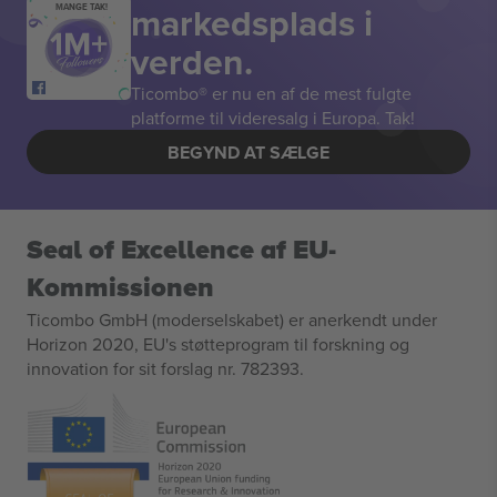
markedsplads i
MANGE TAK!
verden.
Ticombo® er nu en af de mest fulgte
platforme til videresalg i Europa. Tak!
BEGYND AT SÆLGE
Seal of Excellence af EU-
Kommissionen
Ticombo GmbH (moderselskabet) er anerkendt under
Horizon 2020, EU's støtteprogram til forskning og
innovation for sit forslag nr. 782393.