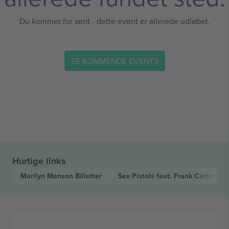
Du kommer for sent - dette event er allerede udløbet.
SE KOMMENDE EVENTS
Hurtige links
Marilyn Manson
Billetter
Sex Pistols feat. Frank Carter
Bil