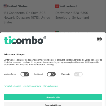
United States
Switzerland
131 Continental Dr, Suite 305,
Dorfstrasse 52a, 6390
Newark, Delaware 19713, United
Engelberg, Switzerland
States
Bulgaria
United Arab Emirates
Regus Sofia City West, bul
UAE Dubai Silicon Oasis, DDP
Totleben 53-55, 1606 Sofia,
Building A1, Office 302, Dubai,
Bulgaria
United Arab Emirates
Mexico
Av Chapultepec 360, Roma
Norte, Cuauhtémoc, 06700
Ciudad de México, CDMX,
Mexico
Platformsudbyderens juridiske enhed kan variere afhængigt af
sted, begivenhed og/eller domæne. For detaljer se den specifikke
begivenhedsside, tryk og vilkår.,
Virksomhed
og
Vilkår.
© 2026
Ticombo. Alle rettigheder forbeholdes.