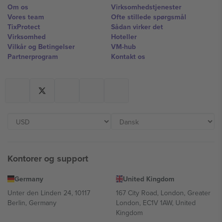
Om os
Virksomhedstjenester
Vores team
Ofte stillede spørgsmål
TixProtect
Sådan virker det
Virksomhed
Hoteller
Vilkår og Betingelser
VM-hub
Partnerprogram
Kontakt os
Kontorer og support
Germany
United Kingdom
Unter den Linden 24, 10117
167 City Road, London, Greater
Berlin, Germany
London, EC1V 1AW, United
Kingdom