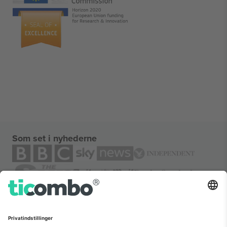
Som set i nyhederne