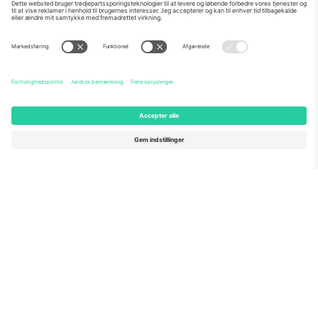
Om os
Virksomhedstjenester
Vores team
Ofte stillede spørgsmål
TixProtect
Sådan virker det
Virksomhed
Hoteller
Vilkår og Betingelser
VM-hub
Partnerprogram
Kontakt os
Kontorer og support
Germany
United Kingdom
Unter den Linden 24, 10117
167 City Road, London, Greater