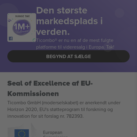
Den største
markedsplads i
MANGE TAK!
verden.
Ticombo® er nu en af de mest fulgte
platforme til videresalg i Europa. Tak!
BEGYND AT SÆLGE
Seal of Excellence af EU-
Kommissionen
Ticombo GmbH (moderselskabet) er anerkendt under
Horizon 2020, EU's støtteprogram til forskning og
innovation for sit forslag nr. 782393.