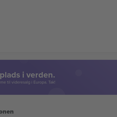
lads i verden.
e til videresalg i Europa. Tak!
ionen