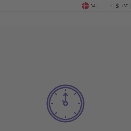
DA
+1
USD