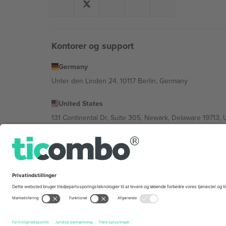
Kontorer og support
Germany
Unter den Linden 24, 10117 Berlin, Germany
United States
131 Continental Dr, Suite 305, Newark, Delaware 19713, 
Bulgaria
Regus Sofia City West, bul Totleben 53-55, 1606 Sofia, B
Mexico
Av Chapultepec 360, Roma Norte, Cuauhtémoc, 06700
Platformsudbyderens juridiske enhed kan variere afhæng
© 2026 Ticombo. Alle rettigheder forbeholdes.