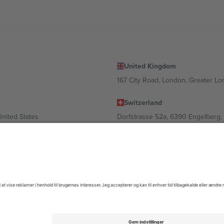
United Kingdom
167 City Road, London, Greater L
Switzerland
United States
Dorfstrasse 52a, 6390 Engelberg, 
United Arab Emirates
ulgaria
UAE Dubai Silicon Oasis, DDP Buil
 Ciudad de México, CDMX, Mexico
igt af sted, begivenhed og/eller domæne. For detaljer se den specifikke