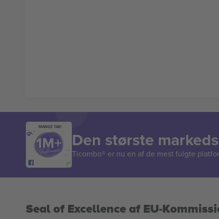
MANGE TAK!
Den største markedsp
Ticombo® er nu en af de mest fulgte platform
Seal of Excellence af EU-Kommiss