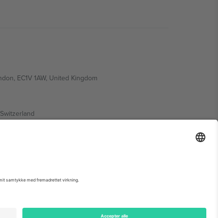
ondon, EC1V 1AW, United Kingdom
Switzerland
ding A1, Office 302, Dubai, United Arab Emirates
 begivenhedsside, tryk og vilkår.,
Virksomhed
og
Vilkår.