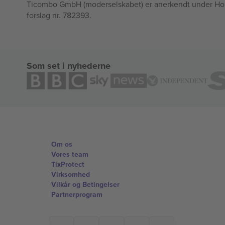
Ticombo GmbH (moderselskabet) er anerkendt under Horizo
forslag nr. 782393.
Som set i nyhederne
Om os
Vores team
TixProtect
Virksomhed
Vilkår og Betingelser
Partnerprogram