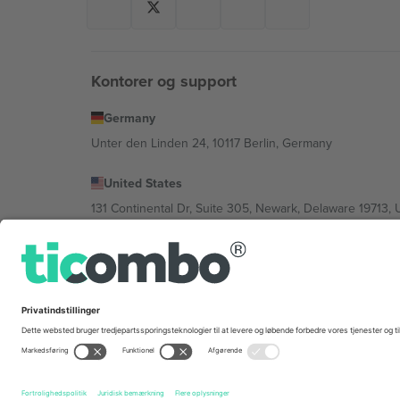
Kontorer og support
Germany
Unter den Linden 24, 10117 Berlin, Germany
United States
131 Continental Dr, Suite 305, Newark, Delaware 19713, 
Bulgaria
Regus Sofia City West, bul Totleben 53-55, 1606 Sofia, B
Mexico
Av Chapultepec 360, Roma Norte, Cuauhtémoc, 06700
Platformsudbyderens juridiske enhed kan variere afhæng
© 2026 Ticombo. Alle rettigheder forbeholdes.