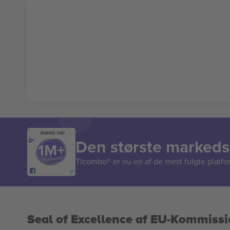
MANGE TAK!
Den største markedsp
Ticombo® er nu en af de mest fulgte platform
Seal of Excellence af EU-Kommiss