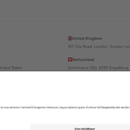
United Kingdom
167 City Road, London, Greater L
Switzerland
United States
Dorfstrasse 52a, 6390 Engelberg, 
United Arab Emirates
ulgaria
UAE Dubai Silicon Oasis, DDP Buil
 Ciudad de México, CDMX, Mexico
igt af sted, begivenhed og/eller domæne. For detaljer se den specifikke