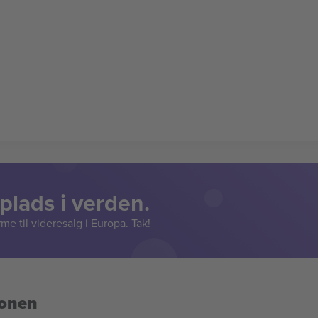
lads i verden.
e til videresalg i Europa. Tak!
ionen