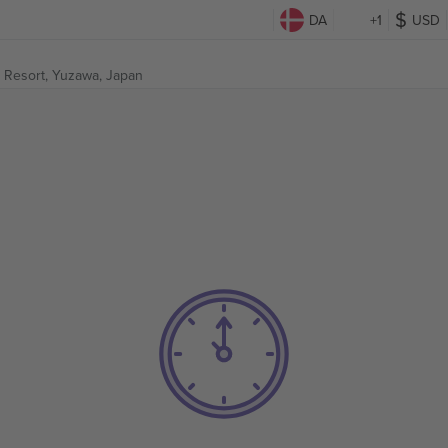
DA
+1
USD
 Resort,
Yuzawa, Japan