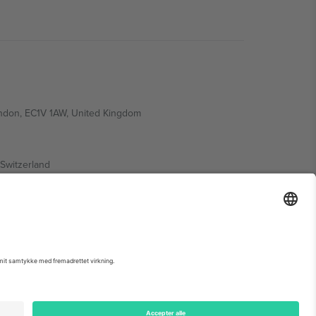
ondon, EC1V 1AW, United Kingdom
Switzerland
ding A1, Office 302, Dubai, United Arab Emirates
 begivenhedsside, tryk og vilkår.,
Virksomhed
og
Vilkår.