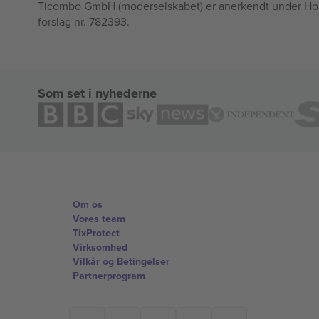
Ticombo GmbH (moderselskabet) er anerkendt under Horizo
forslag nr. 782393.
Som set i nyhederne
Om os
Vores team
TixProtect
Virksomhed
Vilkår og Betingelser
Partnerprogram