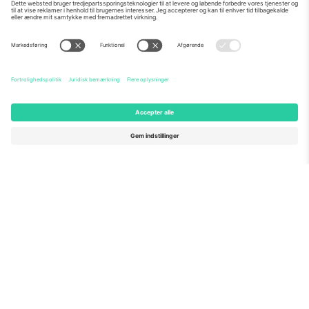
Om os
Virksomhedstjenester
Vores team
Ofte stillede spørgsmål
TixProtect
Sådan virker det
Virksomhed
Hoteller
Vilkår og Betingelser
VM-hub
Partnerprogram
Kontakt os
Kontorer og support
Germany
United Kingdom
Unter den Linden 24, 10117
167 City Road, London, Greater