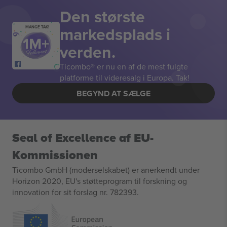
Den største
markedsplads i
MANGE TAK!
verden.
Ticombo® er nu en af de mest fulgte
platforme til videresalg i Europa. Tak!
BEGYND AT SÆLGE
Seal of Excellence af EU-
Kommissionen
Ticombo GmbH (moderselskabet) er anerkendt under
Horizon 2020, EU's støtteprogram til forskning og
innovation for sit forslag nr. 782393.