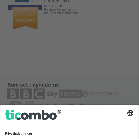
Som set i nyhederne