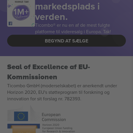
markedsplads i
MANGE TAK!
verden.
Ticombo® er nu en af de mest fulgte
platforme til videresalg i Europa. Tak!
BEGYND AT SÆLGE
Seal of Excellence af EU-
Kommissionen
Ticombo GmbH (moderselskabet) er anerkendt under
Horizon 2020, EU's støtteprogram til forskning og
innovation for sit forslag nr. 782393.