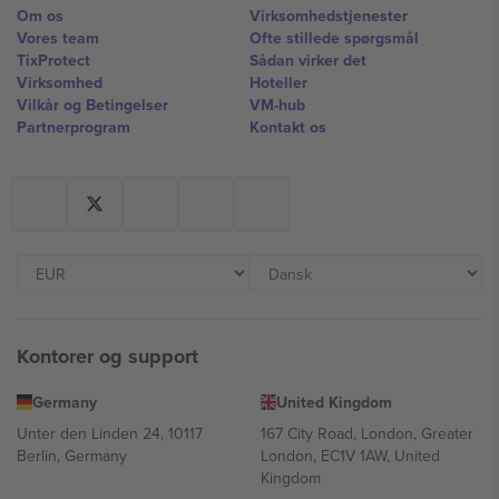
Om os
Virksomhedstjenester
Vores team
Ofte stillede spørgsmål
TixProtect
Sådan virker det
Virksomhed
Hoteller
Vilkår og Betingelser
VM-hub
Partnerprogram
Kontakt os
Kontorer og support
Germany
United Kingdom
Unter den Linden 24, 10117
167 City Road, London, Greater
Berlin, Germany
London, EC1V 1AW, United
Kingdom