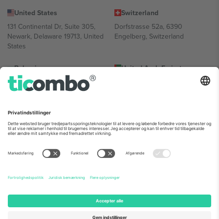
United States
Switzerland
131 Continental Dr, Suite 305,
Dorfstrasse 52a, 6390
Newark, Delaware 19713, United
Engelberg, Switzerland
States
Bulgaria
United Arab Emirates
Regus Sofia City West, bul
UAE Dubai Silicon Oasis, DDP
Totleben 53-55, 1606 Sofia,
Building A1, Office 302, Dubai,
Bulgaria
United Arab Emirates
Mexico
Av Chapultepec 360, Roma
Norte, Cuauhtémoc, 06700
Ciudad de México, CDMX,
Mexico
Platformsudbyderens juridiske enhed kan variere afhængigt af
sted, begivenhed og/eller domæne. For detaljer se den specifikke
begivenhedsside, tryk og vilkår.,
Virksomhed
og
Vilkår.
© 2026
Ticombo. Alle rettigheder forbeholdes.