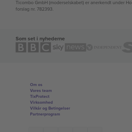
Ticombo GmbH (moderselskabet) er anerkendt under Horizo
forslag nr. 782393.
Som set i nyhederne
Om os
Vores team
TixProtect
Virksomhed
Vilkår og Betingelser
Partnerprogram