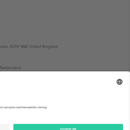
ondon, EC1V 1AW, United Kingdom
Switzerland
ding A1, Office 302, Dubai, United Arab Emirates
 begivenhedsside, tryk og vilkår.,
Virksomhed
og
Vilkår.