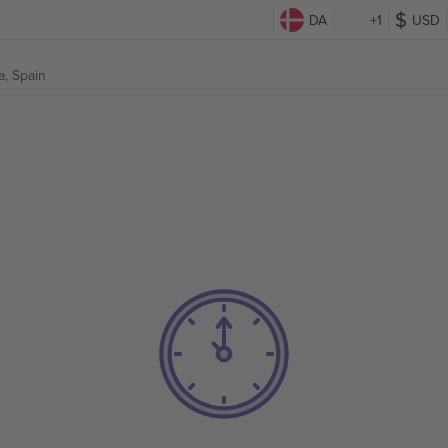
DA
+1
USD
a, Spain