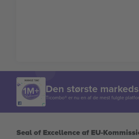
MANGE TAK!
Den største markedsp
Ticombo® er nu en af de mest fulgte platform
Seal of Excellence af EU-Kommiss