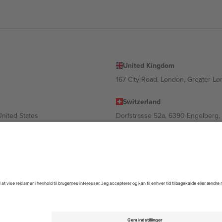
United Kingdom
167 City Road, London, Greater L
Switzerland
United States
Dorfstrasse 52a, 6390 Engelberg, 
United Arab Emirates
ulgaria
UAE Dubai Silicon Oasis, DDP Buil
 Ciudad de México, CDMX, Mexico
igt af sted, begivenhed og/eller domæne. For detaljer se den specifikke