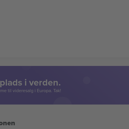
lads i verden.
e til videresalg i Europa. Tak!
ionen