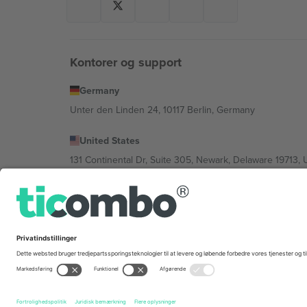
Kontorer og support
Germany
Unter den Linden 24, 10117 Berlin, Germany
United States
131 Continental Dr, Suite 305, Newark, Delaware 19713, 
Bulgaria
Regus Sofia City West, bul Totleben 53-55, 1606 Sofia, B
Mexico
Av Chapultepec 360, Roma Norte, Cuauhtémoc, 06700
Platformsudbyderens juridiske enhed kan variere afhæng
© 2026 Ticombo. Alle rettigheder forbeholdes.