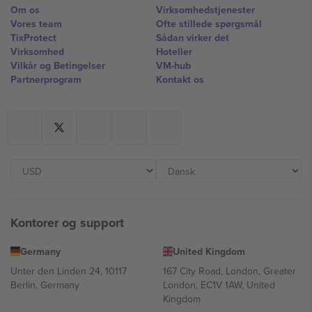
Om os
Virksomhedstjenester
Vores team
Ofte stillede spørgsmål
TixProtect
Sådan virker det
Virksomhed
Hoteller
Vilkår og Betingelser
VM-hub
Partnerprogram
Kontakt os
Kontorer og support
Germany
United Kingdom
Unter den Linden 24, 10117
167 City Road, London, Greater
Berlin, Germany
London, EC1V 1AW, United
Kingdom