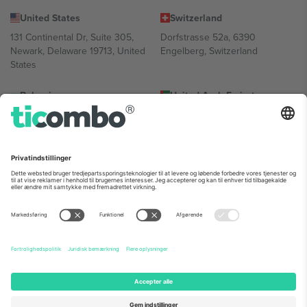
United States
Switzerland
131 Continental Dr, Suite 305,
Dorfstrasse 52a, 6390
Newark, Delaware 19713, United
Engelberg, Switzerland
States
Bulgaria
United Arab Emirates
Regus Sofia City West, bul
UAE Dubai Silicon Oasis, DDP
Totleben 53-55, 1606 Sofia,
Building A1, Office 302, Dubai,
Bulgaria
United Arab Emirates
Mexico
Av Chapultepec 360, Roma
Norte, Cuauhtémoc, 06700
Ciudad de México, CDMX,
Mexico
Platformsudbyderens juridiske enhed kan variere afhængigt af
sted, begivenhed og/eller domæne. For detaljer se den specifikke
begivenhedsside, tryk og vilkår.,
Virksomhed
og
Vilkår.
© 2026
Ticombo. Alle rettigheder forbeholdes.