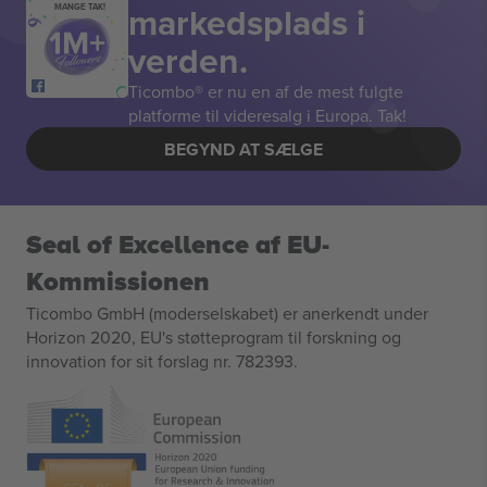
markedsplads i
MANGE TAK!
verden.
Ticombo® er nu en af de mest fulgte
platforme til videresalg i Europa. Tak!
BEGYND AT SÆLGE
Seal of Excellence af EU-
Kommissionen
Ticombo GmbH (moderselskabet) er anerkendt under
Horizon 2020, EU's støtteprogram til forskning og
innovation for sit forslag nr. 782393.