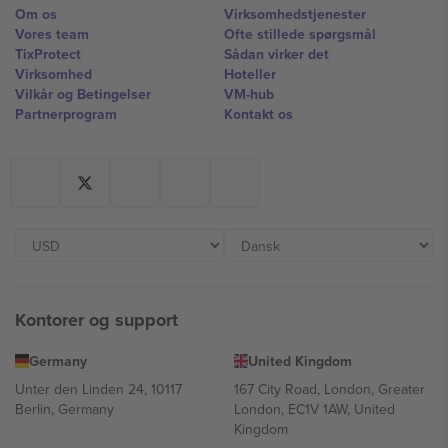
Om os
Virksomhedstjenester
Vores team
Ofte stillede spørgsmål
TixProtect
Sådan virker det
Virksomhed
Hoteller
Vilkår og Betingelser
VM-hub
Partnerprogram
Kontakt os
Kontorer og support
Germany
United Kingdom
Unter den Linden 24, 10117
167 City Road, London, Greater
Berlin, Germany
London, EC1V 1AW, United
Kingdom