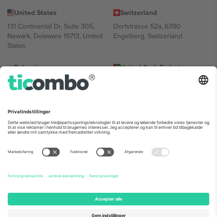
United States
Switzerland
131 Continental Dr, Suite 305,
Dorfstrasse 52a, 6390
Newark, Delaware 19713, United
Engelberg, Switzerland
States
Bulgaria
United Arab Emirates
Regus Sofia City West, bul
UAE Dubai Silicon Oasis, DDP
Totleben 53-55, 1606 Sofia,
Building A1, Office 302, Dubai,
Bulgaria
United Arab Emirates
Mexico
Av Chapultepec 360, Roma
Norte, Cuauhtémoc, 06700
Ciudad de México, CDMX,
Mexico
Platformsudbyderens juridiske enhed kan variere afhængigt af
sted, begivenhed og/eller domæne. For detaljer se den specifikke
begivenhedsside, tryk og vilkår.,
Virksomhed
og
Vilkår.
© 2026
Ticombo. Alle rettigheder forbeholdes.