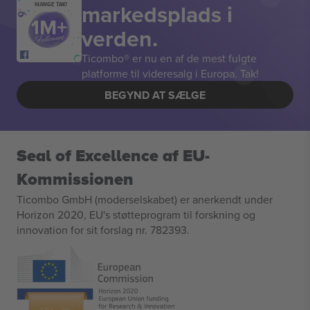
markedsplads i
MANGE TAK!
verden.
Ticombo® er nu en af de mest fulgte
platforme til videresalg i Europa. Tak!
BEGYND AT SÆLGE
Seal of Excellence af EU-
Kommissionen
Ticombo GmbH (moderselskabet) er anerkendt under
Horizon 2020, EU's støtteprogram til forskning og
innovation for sit forslag nr. 782393.