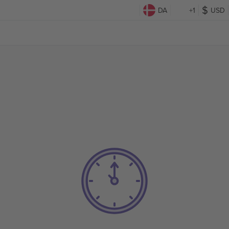
DA
+1
USD