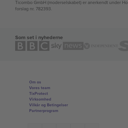
Ticombo GmbH (moderselskabet) er anerkendt under Horizo
forslag nr. 782393.
Som set i nyhederne
Om os
Vores team
TixProtect
Virksomhed
Vilkår og Betingelser
Partnerprogram