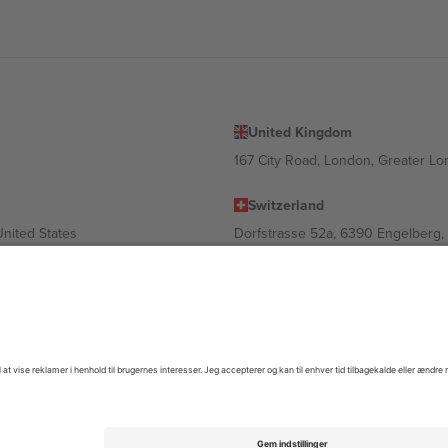
United Kingdom
167 City Road, London, Greater L
Switzerland
United States
Dorfstrasse 52a, 6390 Engelberg, 
United Arab Emirates
ulgaria
UAE Dubai Silicon Oasis, DDP Buil
 Ciudad de México, CDMX, Mexico
igt af sted, begivenhed og/eller domæne. For detaljer se den specifikke