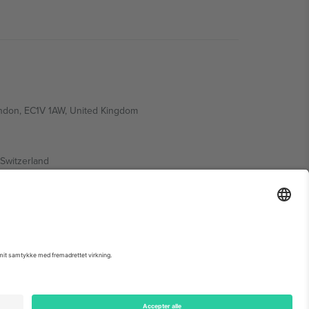
ondon, EC1V 1AW, United Kingdom
Switzerland
ding A1, Office 302, Dubai, United Arab Emirates
 begivenhedsside, tryk og vilkår.,
Virksomhed
og
Vilkår.