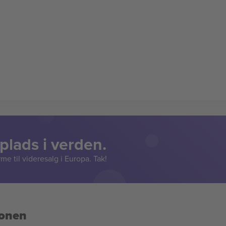
lads i verden.
e til videresalg i Europa. Tak!
ionen