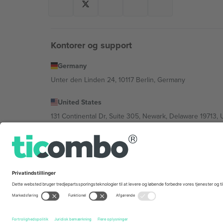
Kontorer og support
Germany
Unter den Linden 24, 10117 Berlin, Germany
United States
131 Continental Dr, Suite 305, Newark, Delaware 19713, 
Bulgaria
Regus Sofia City West, bul Totleben 53-55, 1606 Sofia, B
Mexico
Av Chapultepec 360, Roma Norte, Cuauhtémoc, 06700
Platformsudbyderens juridiske enhed kan variere afhæng
© 2026 Ticombo. Alle rettigheder forbeholdes.