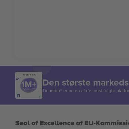
MANGE TAK!
Den største markedsp
Ticombo® er nu en af de mest fulgte platform
Seal of Excellence af EU-Kommiss