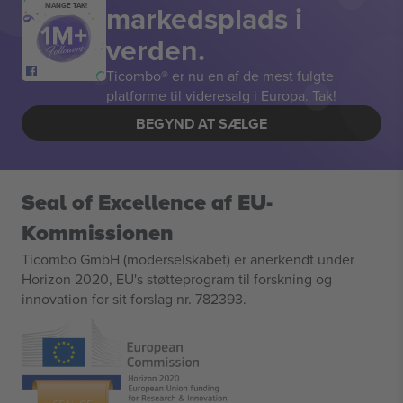
markedsplads i
MANGE TAK!
verden.
Ticombo® er nu en af de mest fulgte
platforme til videresalg i Europa. Tak!
BEGYND AT SÆLGE
Seal of Excellence af EU-
Kommissionen
Ticombo GmbH (moderselskabet) er anerkendt under
Horizon 2020, EU's støtteprogram til forskning og
innovation for sit forslag nr. 782393.