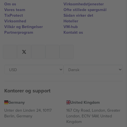
Om os
Virksomhedstjenester
Vores team
Ofte stillede spørgsmål
TixProtect
Sådan virker det
Virksomhed
Hoteller
Vilkår og Betingelser
VM-hub
Partnerprogram
Kontakt os
Kontorer og support
Germany
United Kingdom
Unter den Linden 24, 10117
167 City Road, London, Greater
Berlin, Germany
London, EC1V 1AW, United
Kingdom