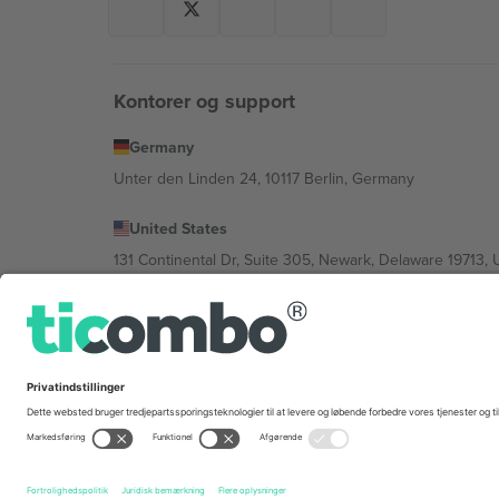
Kontorer og support
Germany
Unter den Linden 24, 10117 Berlin, Germany
United States
131 Continental Dr, Suite 305, Newark, Delaware 19713, 
Bulgaria
Regus Sofia City West, bul Totleben 53-55, 1606 Sofia, B
Mexico
Av Chapultepec 360, Roma Norte, Cuauhtémoc, 06700
Platformsudbyderens juridiske enhed kan variere afhæng
© 2026 Ticombo. Alle rettigheder forbeholdes.