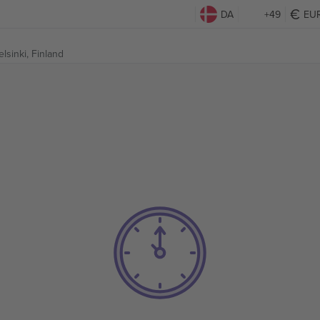
DA
+49
EU
lsinki, Finland