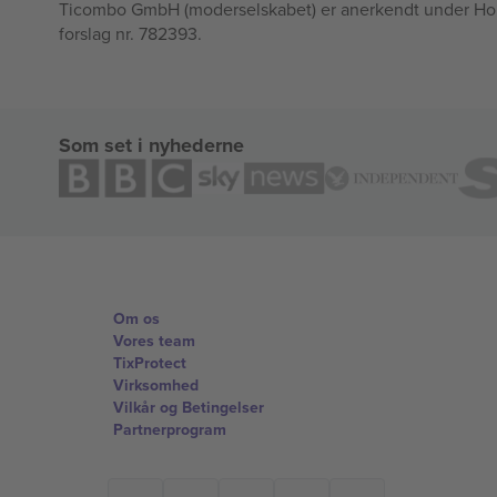
Ticombo GmbH (moderselskabet) er anerkendt under Horizo
forslag nr. 782393.
Som set i nyhederne
Om os
Vores team
TixProtect
Virksomhed
Vilkår og Betingelser
Partnerprogram