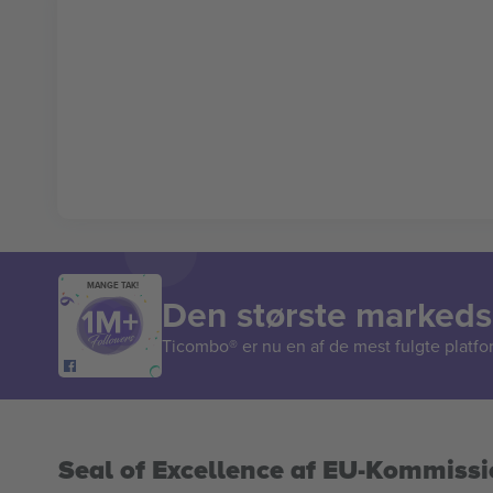
MANGE TAK!
Den største markedsp
Ticombo® er nu en af de mest fulgte platform
Seal of Excellence af EU-Kommiss