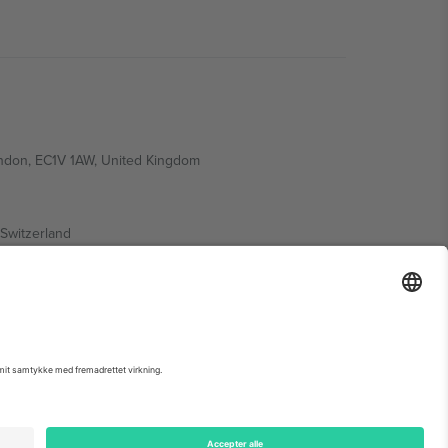
ondon, EC1V 1AW, United Kingdom
Switzerland
ding A1, Office 302, Dubai, United Arab Emirates
 begivenhedsside, tryk og vilkår.,
Virksomhed
og
Vilkår.