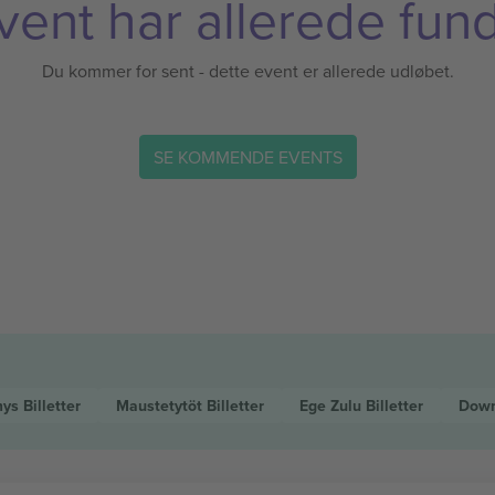
vent har allerede fund
Du kommer for sent - dette event er allerede udløbet.
SE KOMMENDE EVENTS
mys
Billetter
Maustetytöt
Billetter
Ege Zulu
Billetter
Down