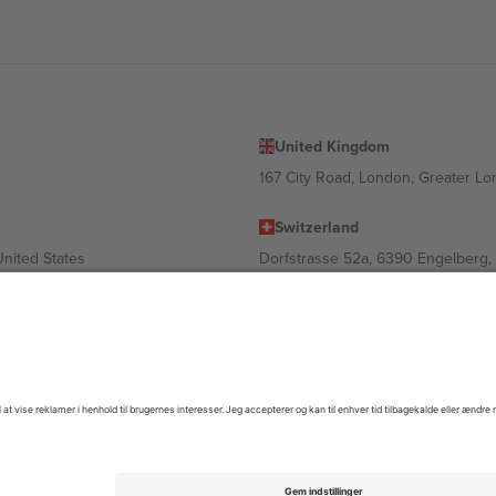
United Kingdom
167 City Road, London, Greater L
Switzerland
United States
Dorfstrasse 52a, 6390 Engelberg, 
United Arab Emirates
ulgaria
UAE Dubai Silicon Oasis, DDP Buil
 Ciudad de México, CDMX, Mexico
igt af sted, begivenhed og/eller domæne. For detaljer se den specifikke