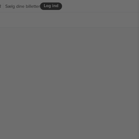
Log ind
R
Sælg dine billetter