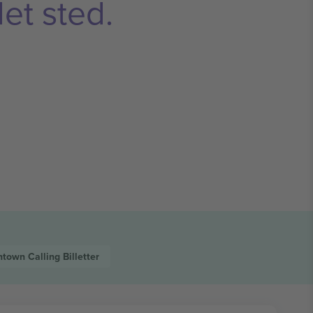
et sted.
town Calling
Billetter