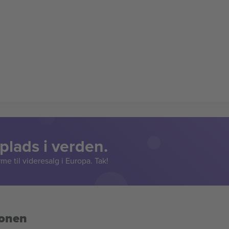
lads i verden.
e til videresalg i Europa. Tak!
ionen